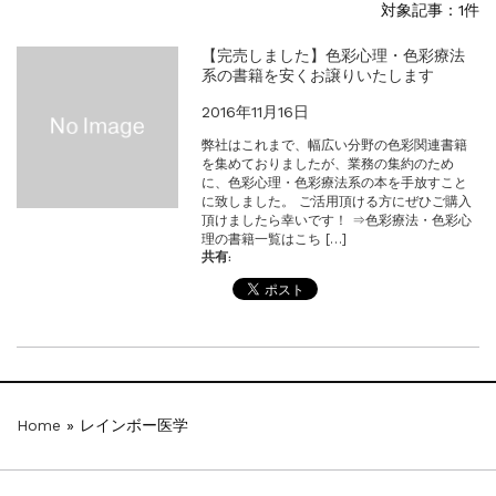
対象記事：1件
一部ヘアカラーチャートのお値引きを行いま...
新着情報
2026.7.1
【完売しました】色彩心理・色彩療法
系の書籍を安くお譲りいたします
2026年度夏季・シルバーウィーク休業の...
新着情報
2025.3.11
2016年11月16日
【新商品】厚口ヘアカラーチャートA4サイ...
弊社はこれまで、幅広い分野の色彩関連書籍
新着情報
2024.7.2
を集めておりましたが、業務の集約のため
9月24日頃よりオンラインショップの送料...
に、色彩心理・色彩療法系の本を手放すこと
に致しました。 ご活用頂ける方にぜひご購入
新着情報
2024.4.10
頂けましたら幸いです！ ⇒色彩療法・色彩心
在庫処分セールのお知らせ【なくなり次第終...
理の書籍一覧はこち […]
共有:
新着情報
2024.4.9
一部ヘアカラーチャートのお値引きを行いま...
Home
»
レインボー医学