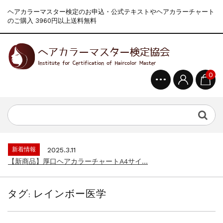
ヘアカラーマスター検定のお申込・公式テキストやヘアカラーチャート
のご購入 3960円以上送料無料
0
新着情報
2024.4.9
一部ヘアカラーチャートのお値引きを行いま...
新着情報
2026.7.1
2026年度夏季・シルバーウィーク休業の...
新着情報
2025.3.11
【新商品】厚口ヘアカラーチャートA4サイ...
新着情報
2024.7.2
9月24日頃よりオンラインショップの送料...
タグ:
レインボー医学
新着情報
2024.4.10
在庫処分セールのお知らせ【なくなり次第終...
新着情報
2024.4.9