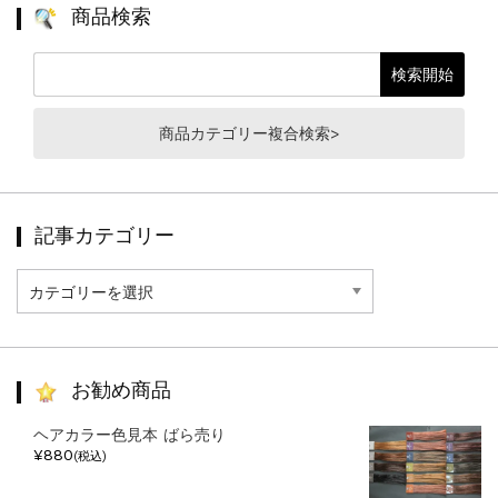
商品検索
商品カテゴリー複合検索>
記事カテゴリー
記
事
カ
テ
ゴ
リ
お勧め商品
ー
ヘアカラー色見本 ばら売り
¥880
(税込)