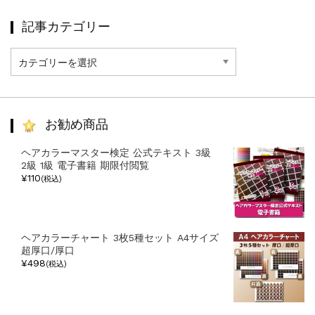
記事カテゴリー
記
事
カ
テ
ゴ
リ
お勧め商品
ー
ヘアカラーマスター検定 公式テキスト 3級
2級 1級 電子書籍 期限付閲覧
¥110
(税込)
ヘアカラーチャート 3枚5種セット A4サイズ
超厚口/厚口
¥498
(税込)