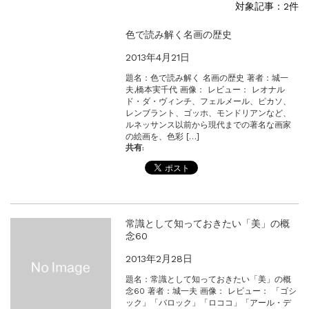
対象記事：2件
【新商品】厚口ヘアカラーチャートA4サイ...
新着情報
2024.4.10
色で読み解く名画の歴史
在庫処分セールのお知らせ【なくなり次第終...
2013年4月21日
題名：色で読み解く 名画の歴史 著者：城一
夫,橋本実千代 画像： レビュー： レオナル
ド・ダ・ヴィンチ、フェルメール、ピカソ、
レンブラント、ゴッホ、モンドリアンなど、
ルネッサンス以前から現代までの著名な画家
の絵画を、色彩 […]
共有:
常識として知っておきたい「美」の概
念60
2013年2月28日
題名：常識として知っておきたい「美」の概
念60 著者：城一夫 画像： レビュー： 「ゴシ
ック」「バロック」「ロココ」「アール・デ