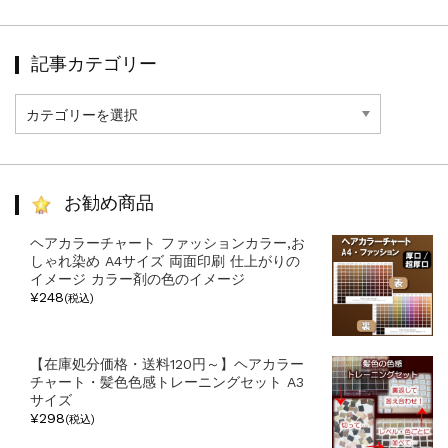
記事カテゴリー
記
事
カ
テ
ゴ
リ
お勧め商品
ー
ヘアカラーチャート ファッションカラー,お
しゃれ染め A4サイズ 両面印刷 仕上がりの
イメージ カラー剤の色のイメージ
¥248
(税込)
【在庫処分価格・送料120円～】ヘアカラー
チャート・髪色色感トレーニングセット A3
サイズ
¥298
(税込)