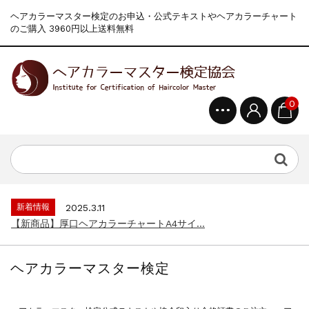
ヘアカラーマスター検定のお申込・公式テキストやヘアカラーチャート
のご購入 3960円以上送料無料
0
新着情報
2024.4.9
一部ヘアカラーチャートのお値引きを行いま...
新着情報
2026.7.1
2026年度夏季・シルバーウィーク休業の...
新着情報
2025.3.11
【新商品】厚口ヘアカラーチャートA4サイ...
新着情報
2024.7.2
9月24日頃よりオンラインショップの送料...
ヘアカラーマスター検定
新着情報
2024.4.10
在庫処分セールのお知らせ【なくなり次第終...
新着情報
2024.4.9