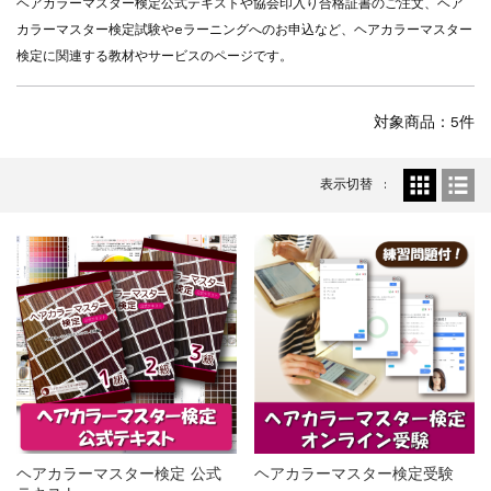
ヘアカラーマスター検定公式テキストや協会印入り合格証書のご注文、ヘア
一部ヘアカラーチャートのお値引きを行いま...
カラーマスター検定試験やeラーニングへのお申込など、ヘアカラーマスター
新着情報
2026.7.1
検定に関連する教材やサービスのページです。
2026年度夏季・シルバーウィーク休業の...
新着情報
2025.3.11
対象商品：5件
【新商品】厚口ヘアカラーチャートA4サイ...
新着情報
2024.7.2
9月24日頃よりオンラインショップの送料...
表示切替
新着情報
2024.4.10
在庫処分セールのお知らせ【なくなり次第終...
新着情報
2024.4.9
一部ヘアカラーチャートのお値引きを行いま...
ヘアカラーマスター検定 公式
ヘアカラーマスター検定受験