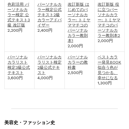
色彩活用 パ
パーソナルカ
改訂新版 は
改訂新版 役
ーソナルカ
ラー検定公式
じめてのパ
に立つパー
ラー検定 公
テキスト2級
ーソナルカ
ソナルカラ
式テキスト3
カラーアドバ
ラー: トミヤ
ー: トミヤマ
級 改訂版
イザー
ママチコの
マチコのパ
2,200円
2,400円
パーソナル
ーソナルカ
カラー教則
ラー教則本2
本1
2,000円
2,000円
パーソナル
パーソナルカ
パーソナル
ベストカラ
カラリスト
ラリスト検定
カラーの教
ー発見BOOK
検定3級公式
2級公式テキ
科書
似合う色が
テキスト
スト
2,500円
見つかる、
3,600円
4,000円
幸せになる
1,300円
美容史・ファッション史