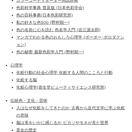
カラーコーディネーター用語辞典
色彩科学事典 普及版 (日本色彩学会)
色の百科事典(日本色彩研究所)
私の好きな色500 (野村順一)
色の名前に心を読む 色名学入門 (近江源太郎)
マンガでわかる色のおもしろ心理学 (ポーポー･ポロダクシ
ョン)
色の秘密 最新色彩学入門 (野村順一)
心理学
化粧行動の社会心理学 化粧する人間のこころと行動
化粧する脳
化粧心理学(資生堂ビューティサイエンス研究所)
伝統色・文化・芸術
人はなぜ化粧をしてきたのか 古典から近代文学に学ぶ化粧
の意味
脳は美をいかに感じるか ピカソやモネが見た世界
美女の歴史