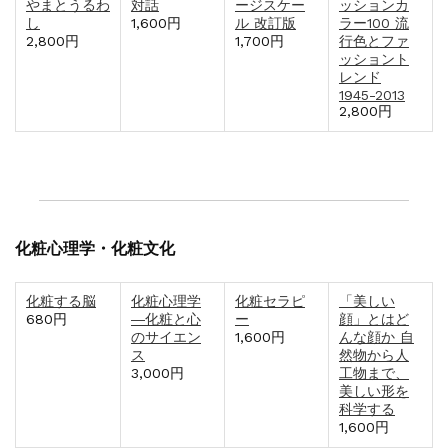
やまとうるわ
対話
ージスケー
ッションカ
し
1,600円
ル 改訂版
ラー100 流
2,800円
1,700円
行色とファ
ッショント
レンド
1945-2013
2,800円
化粧心理学・化粧文化
化粧する脳
化粧心理学
化粧セラピ
「美しい
680円
―化粧と心
ー
顔」とはど
のサイエン
1,600円
んな顔か 自
ス
然物から人
3,000円
工物まで、
美しい形を
科学する
1,600円