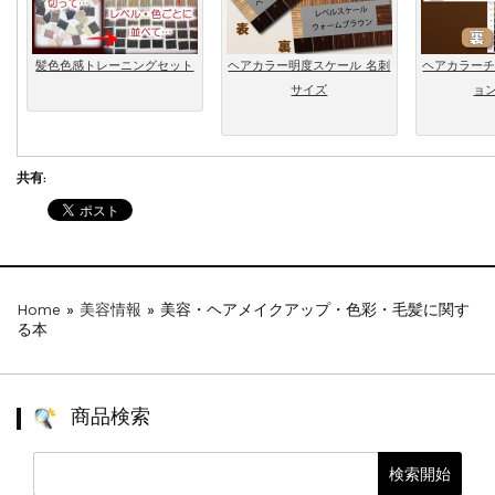
髪色色感トレーニングセット
ヘアカラー明度スケール 名刺
ヘアカラーチ
サイズ
ョ
共有:
Home
»
美容情報
»
美容・ヘアメイクアップ・色彩・毛髪に関す
る本
商品検索