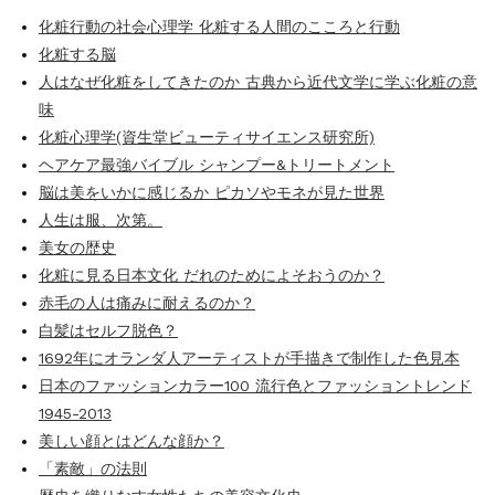
化粧行動の社会心理学 化粧する人間のこころと行動
化粧する脳
人はなぜ化粧をしてきたのか 古典から近代文学に学ぶ化粧の意
味
化粧心理学(資生堂ビューティサイエンス研究所)
ヘアケア最強バイブル シャンプー&トリートメント
脳は美をいかに感じるか ピカソやモネが見た世界
人生は服、次第。
美女の歴史
化粧に見る日本文化 だれのためによそおうのか？
赤毛の人は痛みに耐えるのか？
白髪はセルフ脱色？
1692年にオランダ人アーティストが手描きで制作した色見本
日本のファッションカラー100 流行色とファッショントレンド
1945-2013
美しい顔とはどんな顔か？
「素敵」の法則