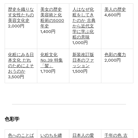
歴史を織りな
美女の歴史
人はなぜ化
美人の歴史
す女性たちの
美容術と化
粧をしてき
4,600円
美容文化史
粧術の5000
たのか 古典
2,000円
年史
から近代文
1,400円
学に学ぶ化
粧の意味
1,000円
化粧にみる日
化粧文化
新装改訂版
色彩の魔力
本文化 だれ
No.39 特集
日本のファ
2,000円
のためによそ
「髪」
ッション
おうのか
1,700円
1,500円
3,500円
色彩学
色へのことば
いのちを纏
日本人の愛
千年の色 古