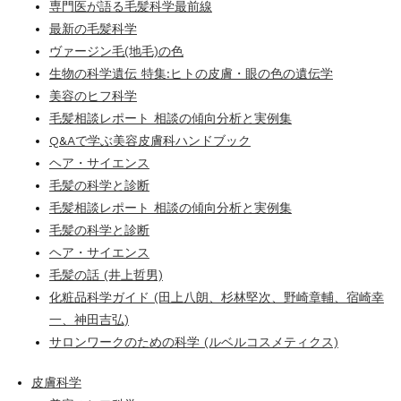
専門医が語る毛髪科学最前線
最新の毛髪科学
ヴァージン毛(地毛)の色
生物の科学遺伝 特集:ヒトの皮膚・眼の色の遺伝学
美容のヒフ科学
毛髪相談レポート 相談の傾向分析と実例集
Q&Aで学ぶ美容皮膚科ハンドブック
ヘア・サイエンス
毛髪の科学と診断
毛髪相談レポート 相談の傾向分析と実例集
毛髪の科学と診断
ヘア・サイエンス
毛髪の話 (井上哲男)
化粧品科学ガイド (田上八朗、杉林堅次、野崎章輔、宿崎幸
一、神田吉弘)
サロンワークのための科学 (ルベルコスメティクス)
皮膚科学