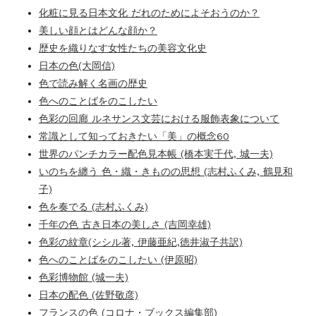
化粧に見る日本文化 だれのためによそおうのか？
美しい顔とはどんな顔か？
歴史を織りなす女性たちの美容文化史
日本の色(大岡信)
色で読み解く名画の歴史
色へのことばをのこしたい
色彩の回廊 ルネサンス文芸における服飾表象について
常識として知っておきたい「美」の概念60
世界のパンチカラー配色見本帳 (橋本実千代, 城一夫)
いのちを纏う 色・織・きものの思想 (志村ふくみ, 鶴見和
子)
色を奏でる (志村ふくみ)
千年の色 古き日本の美しさ (吉岡幸雄)
色彩の紋章(シシル著, 伊藤亜紀,徳井淑子共訳)
色へのことばをのこしたい (伊原昭)
色彩博物館 (城一夫)
日本の配色 (佐野敬彦)
フランスの色 (コロナ・ブックス編集部)