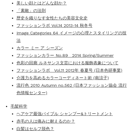
美しい顔とはどんな顔か？
「素敵」の法則
歴史を織りなす女性たちの美容文化史
ファッションラボ Vol.14 2013-14 秋冬号
Image Categories 64 イメージの心理とスタイリングの技
法
カラー ミー ア シーズン
ファッションカラー No.89 2014 Spring/Summer
色彩の回廊 ルネサンス文芸における服飾表象について
ファッションラボ Vol.11 2012年 春夏号 (日本色研事業)
介護力を高めるカラーコーディネート術 (南涼子)
流行色 2010 Autumn no.562 (日本ファッション協会 流行
色情報センター)
毛髪科学
ヘアケア最強バイブル シャンプー&トリートメント
赤毛の人は痛みに耐えるのか？
白髪はセルフ脱色？