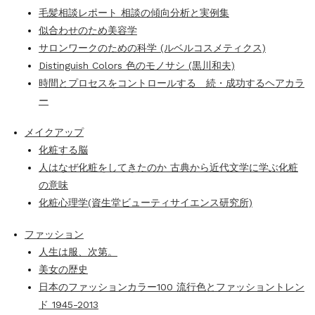
毛髪相談レポート 相談の傾向分析と実例集
似合わせのため美容学
サロンワークのための科学 (ルベルコスメティクス)
Distinguish Colors 色のモノサシ (黒川和夫)
時間とプロセスをコントロールする 続・成功するヘアカラ
ー
メイクアップ
化粧する脳
人はなぜ化粧をしてきたのか 古典から近代文学に学ぶ化粧
の意味
化粧心理学(資生堂ビューティサイエンス研究所)
ファッション
人生は服、次第。
美女の歴史
日本のファッションカラー100 流行色とファッショントレン
ド 1945-2013