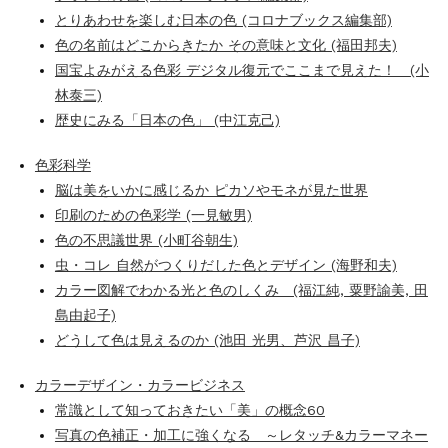
とりあわせを楽しむ日本の色 (コロナブックス編集部)
色の名前はどこからきたか その意味と文化 (福田邦夫)
国宝よみがえる色彩 デジタル復元でここまで見えた！ (小
林泰三)
歴史にみる「日本の色」 (中江克己)
色彩科学
脳は美をいかに感じるか ピカソやモネが見た世界
印刷のための色彩学 (一見敏男)
色の不思議世界 (小町谷朝生)
虫・コレ 自然がつくりだした色とデザイン (海野和夫)
カラー図解でわかる光と色のしくみ (福江純, 粟野諭美, 田
島由起子)
どうして色は見えるのか (池田 光男、芦沢 昌子)
カラーデザイン・カラービジネス
常識として知っておきたい「美」の概念60
写真の色補正・加工に強くなる ～レタッチ&カラーマネー