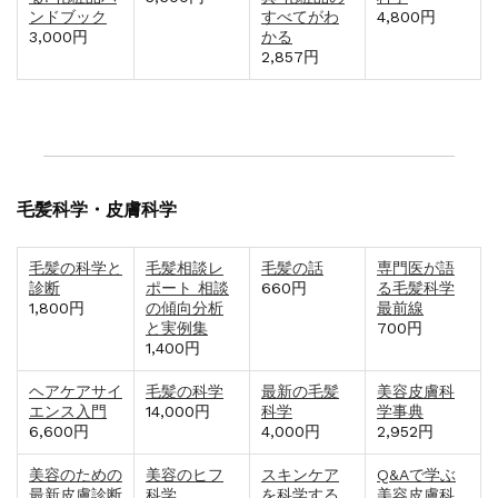
ンドブック
すべてがわ
4,800円
3,000円
かる
2,857円
毛髪科学・皮膚科学
毛髪の科学と
毛髪相談レ
毛髪の話
専門医が語
診断
ポート 相談
660円
る毛髪科学
1,800円
の傾向分析
最前線
と実例集
700円
1,400円
ヘアケアサイ
毛髪の科学
最新の毛髪
美容皮膚科
エンス入門
14,000円
科学
学事典
6,600円
4,000円
2,952円
美容のための
美容のヒフ
スキンケア
Q&Aで学ぶ
最新皮膚診断
科学
を科学する
美容皮膚科