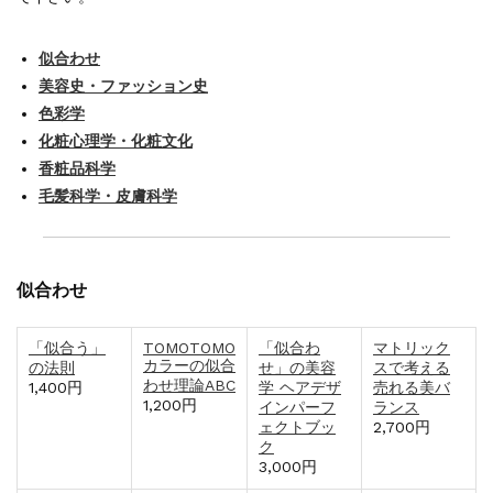
似合わせ
美容史・ファッション史
色彩学
化粧心理学・化粧文化
香粧品科学
毛髪科学・皮膚科学
似合わせ
「似合う」
TOMOTOMO
「似合わ
マトリック
カラーの似合
の法則
せ」の美容
スで考える
わせ理論ABC
1,400円
学 ヘアデザ
売れる美バ
1,200円
インパーフ
ランス
ェクトブッ
2,700円
ク
3,000円