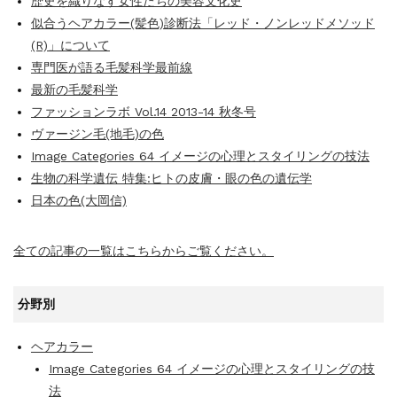
歴史を織りなす女性たちの美容文化史
似合うヘアカラー(髪色)診断法「レッド・ノンレッドメソッド
(R)」について
専門医が語る毛髪科学最前線
最新の毛髪科学
ファッションラボ Vol.14 2013-14 秋冬号
ヴァージン毛(地毛)の色
Image Categories 64 イメージの心理とスタイリングの技法
生物の科学遺伝 特集:ヒトの皮膚・眼の色の遺伝学
日本の色(大岡信)
全ての記事の一覧はこちらからご覧ください。
分野別
ヘアカラー
Image Categories 64 イメージの心理とスタイリングの技
法