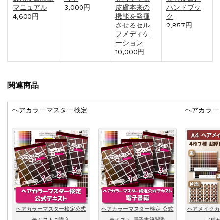
マニュアル
3,000円
皮膚本来の
ハンドブッ
4,600円
機能を発揮
ク
させるセル
2,857円
フメディケ
ーション
10,000円
関連商品
ヘアカラーマスター検定
ヘアカラー
ヘアカラーマスター検定公式
ヘアカラーマスター検定 公式
ヘアメイクカ
テキストご購入
テキスト 電子書籍閲覧
7種セ