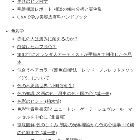
美容のヒフ科学
毛髪相談レポート 相談の傾向分析と実例集
Q&Aで学ぶ美容皮膚科ハンドブック
色彩学
赤毛の人は痛みに耐えるのか？
白髪はセルフ脱色？
1692年にオランダ人アーティストが手描きで制作した色見
本
似合うヘアカラー(髪色)診断法「レッド・ノンレッドメソッ
ド(R)」について
色の不思議世界 (小町谷朝生)
色の知識 名画の色・歴史の色・国の色 (城一夫)
色彩のヒント (柏木博)
色彩学貴重書図説 ニュートン・ゲーテ・シュヴルール・マ
ンセルを中心に (北畠耀)
徹底図解 色のしくみ 初期の光学理論から色彩心理学・民族
の色彩まで (城一夫)