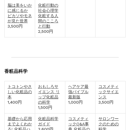
脳は美をいか
化粧行動の
に感じるか
社会心理学
ピカソやモネ
化粧する人
が見た世界
間のこころ
3,500円
と行動
2,500円
香粧品科学
トコトンやさ
おもしろサ
ヘアケア最
コスメティ
しい化粧品の
イエンス リ
強バイブル
ックサイエ
本
ップ化粧品
最新版
ンス
1,400円
の科学
1,000円
3,500円
1,500円
基礎から応用
化粧品科学
コスメティ
サロンワー
までよくわか
ガイド
ックQ&A事
クのための
る! 化粧品ハ
3,600円
典 化粧品の
科学