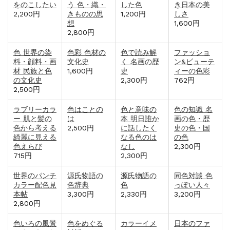
をのこしたい
う 色・織・
した色
き日本の美
2,200円
きものの思
1,200円
しさ
想
1,600円
2,800円
色 世界の染
色彩 色材の
色で読み解
ファッショ
料・顔料・画
文化史
く 名画の歴
ン&ビューテ
材 民族と色
1,600円
史
ィーの色彩
の文化史
2,300円
762円
2,500円
ラブリーカラ
色はことの
色と意味の
色の知識 名
ー 肌と髪の
は
本 明日誰か
画の色・歴
色から考える
2,500円
に話したく
史の色・国
綺麗に見える
なる色のは
の色
色えらび
なし
2,300円
715円
2,300円
世界のパンチ
源氏物語の
源氏物語の
同色対談 色
カラー配色見
色辞典
色
っぽい人々
本帖
3,300円
2,330円
3,200円
2,800円
色いろの風景
色をめぐる
カラーイメ
日本のファ