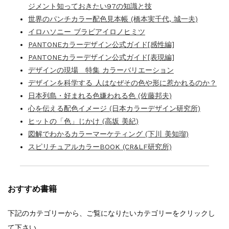
ジメント知っておきたい97の知識と技
世界のパンチカラー配色見本帳 (橋本実千代, 城一夫)
イロハソニー ブラビアイロノヒミツ
PANTONEカラーデザイン公式ガイド[感性編]
PANTONEカラーデザイン公式ガイド[表現編]
デザインの現場 特集 カラーバリエーション
デザインを科学する 人はなぜその色や形に惹かれるのか？
日本列島・好まれる色嫌われる色 (佐藤邦夫)
心を伝える配色イメージ (日本カラーデザイン研究所)
ヒットの「色」じかけ (高坂 美紀)
図解でわかるカラーマーケティング (下川 美知瑠)
スピリチュアルカラーBOOK (CR&LF研究所)
おすすめ書籍
下記のカテゴリーから、ご覧になりたいカテゴリーをクリックし
て下さい。