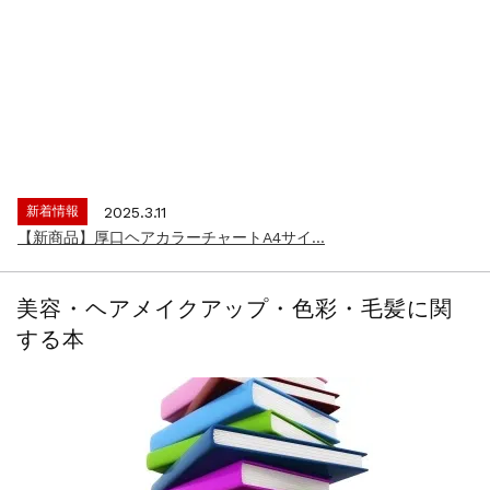
新着情報
2024.4.9
一部ヘアカラーチャートのお値引きを行いま...
新着情報
2026.7.1
2026年度夏季・シルバーウィーク休業の...
新着情報
2025.3.11
【新商品】厚口ヘアカラーチャートA4サイ...
新着情報
2024.7.2
9月24日頃よりオンラインショップの送料...
新着情報
2024.4.10
在庫処分セールのお知らせ【なくなり次第終...
美容・ヘアメイクアップ・色彩・毛髪に関
新着情報
2024.4.9
する本
一部ヘアカラーチャートのお値引きを行いま...
新着情報
2026.7.1
2026年度夏季・シルバーウィーク休業の...
新着情報
2025.3.11
【新商品】厚口ヘアカラーチャートA4サイ...
新着情報
2024.7.2