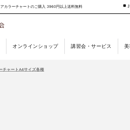
カラーチャートのご購入 3960円以上送料無料
オンラインショップ
講習会・サービス
美
のお値引きを行います
ーウィーク休業のお知らせ
ーチャートA4サイズ各種
インショップの送料の改定を行います
せ【なくなり次第終了】
のお値引きを行います
ーウィーク休業のお知らせ
ーチャートA4サイズ各種
インショップの送料の改定を行います
せ【なくなり次第終了】