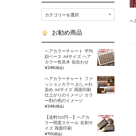
記
事
ヘ
カ
テ
お勧め商品
ゴ
リ
ー
ヘアカラーチャート 平均
顔ベース A4サイズ ヘア
カラー色見本 似合わせ
¥248
(税込)
ヘアカラーチャート ファ
ッションカラー,おしゃれ
染め A4サイズ 両面印刷
仕上がりのイメージ カラ
ー剤の色のイメージ
¥248
(税込)
【送料120円～】ヘアカ
ラー明度スケール 名刺サ
イズ 両面印刷
¥110
(税込)