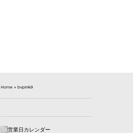
Home
»
bvpink9
営業日カレンダー