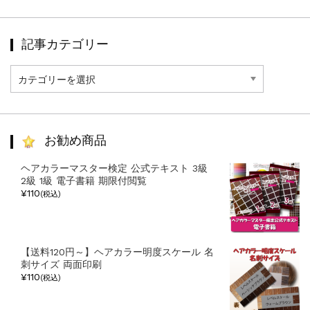
記事カテゴリー
記
事
カ
テ
ゴ
リ
お勧め商品
ー
ヘアカラーマスター検定 公式テキスト 3級
2級 1級 電子書籍 期限付閲覧
¥110
(税込)
【送料120円～】ヘアカラー明度スケール 名
刺サイズ 両面印刷
¥110
(税込)