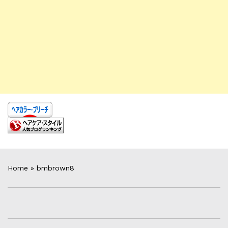
Home
»
bmbrown8