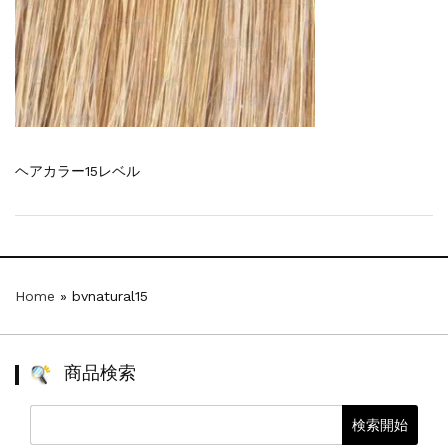
【新商品】厚口ヘアカラーチャートA4サイ...
新着情報
2024.7.2
9月24日頃よりオンラインショップの送料...
新着情報
2024.4.10
在庫処分セールのお知らせ【なくなり次第終...
新着情報
2024.4.9
一部ヘアカラーチャートのお値引きを行いま...
ヘアカラー15レベル
Home
»
bvnatural15
商品検索