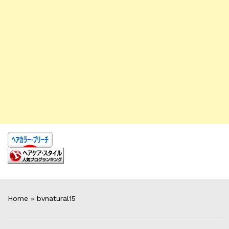
Home
»
bvnatural15