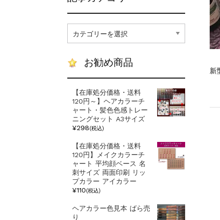
記
事
カ
テ
お勧め商品
ゴ
新
リ
ー
【在庫処分価格・送料
120円～】ヘアカラーチ
ャート・髪色色感トレー
ニングセット A3サイズ
¥298
(税込)
【在庫処分価格・送料
120円】メイクカラーチ
ャート 平均顔ベース 名
刺サイズ 両面印刷 リッ
プカラー アイカラー
¥110
(税込)
ヘアカラー色見本 ばら売
り