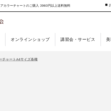
カラーチャートのご購入 3960円以上送料無料
オンラインショップ
講習会・サービス
美
のお値引きを行います
ーウィーク休業のお知らせ
ーチャートA4サイズ各種
インショップの送料の改定を行います
せ【なくなり次第終了】
のお値引きを行います
ーウィーク休業のお知らせ
ーチャートA4サイズ各種
インショップの送料の改定を行います
せ【なくなり次第終了】