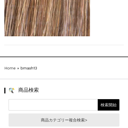
【新商品】厚口ヘアカラーチャートA4サイ...
新着情報
2024.7.2
9月24日頃よりオンラインショップの送料...
新着情報
2024.4.10
在庫処分セールのお知らせ【なくなり次第終...
新着情報
2024.4.9
一部ヘアカラーチャートのお値引きを行いま...
Home
»
bmash13
商品検索
商品カテゴリー複合検索>