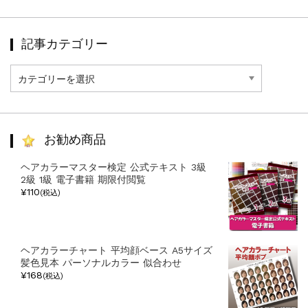
記事カテゴリー
記
事
カ
テ
ゴ
リ
お勧め商品
ー
ヘアカラーマスター検定 公式テキスト 3級
2級 1級 電子書籍 期限付閲覧
¥110
(税込)
ヘアカラーチャート 平均顔ベース A5サイズ
髪色見本 パーソナルカラー 似合わせ
¥168
(税込)