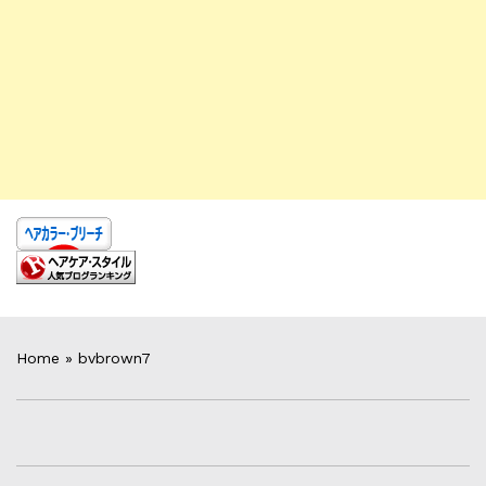
Home
»
bvbrown7