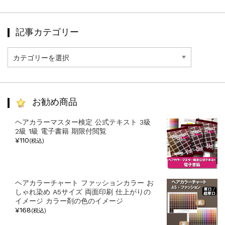
記事カテゴリー
記
事
カ
テ
ゴ
リ
お勧め商品
ー
ヘアカラーマスター検定 公式テキスト 3級
2級 1級 電子書籍 期限付閲覧
¥110
(税込)
ヘアカラーチャート ファッションカラー お
しゃれ染め A5サイズ 両面印刷 仕上がりの
イメージ カラー剤の色のイメージ
¥168
(税込)