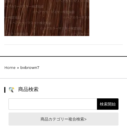
【新商品】厚口ヘアカラーチャートA4サイ...
新着情報
2024.7.2
9月24日頃よりオンラインショップの送料...
新着情報
2024.4.10
在庫処分セールのお知らせ【なくなり次第終...
新着情報
2024.4.9
一部ヘアカラーチャートのお値引きを行いま...
Home
»
bvbrown7
商品検索
商品カテゴリー複合検索>