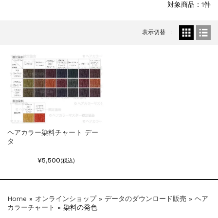
対象商品：1件
一部ヘアカラーチャートのお値引きを行いま...
新着情報
2026.7.1
表示切替
2026年度夏季・シルバーウィーク休業の...
新着情報
2025.3.11
【新商品】厚口ヘアカラーチャートA4サイ...
新着情報
2024.7.2
9月24日頃よりオンラインショップの送料...
新着情報
2024.4.10
在庫処分セールのお知らせ【なくなり次第終...
新着情報
2024.4.9
一部ヘアカラーチャートのお値引きを行いま...
ヘアカラー染料チャート デー
タ
¥5,500
(税込)
Home
»
オンラインショップ
»
データのダウンロード販売
»
ヘア
カラーチャート
»
染料の発色