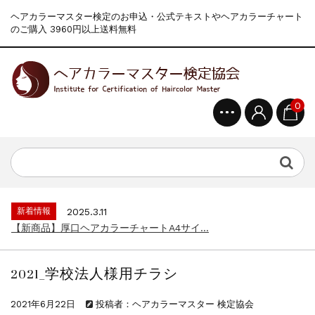
ヘアカラーマスター検定のお申込・公式テキストやヘアカラーチャート
のご購入 3960円以上送料無料
0
新着情報
2024.4.9
一部ヘアカラーチャートのお値引きを行いま...
新着情報
2026.7.1
2026年度夏季・シルバーウィーク休業の...
新着情報
2025.3.11
【新商品】厚口ヘアカラーチャートA4サイ...
新着情報
2024.7.2
9月24日頃よりオンラインショップの送料...
2021_学校法人様用チラシ
新着情報
2024.4.10
在庫処分セールのお知らせ【なくなり次第終...
2021年6月22日
投稿者：ヘアカラーマスター 検定協会
新着情報
2024.4.9