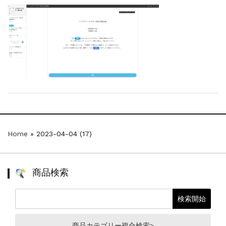
一部ヘアカラーチャートのお値引きを行いま...
新着情報
2026.7.1
2026年度夏季・シルバーウィーク休業の...
新着情報
2025.3.11
【新商品】厚口ヘアカラーチャートA4サイ...
新着情報
2024.7.2
9月24日頃よりオンラインショップの送料...
新着情報
2024.4.10
在庫処分セールのお知らせ【なくなり次第終...
新着情報
2024.4.9
一部ヘアカラーチャートのお値引きを行いま...
Home
»
2023-04-04 (17)
商品検索
商品カテゴリー複合検索>