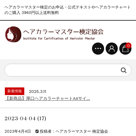
ヘアカラーマスター検定のお申込・公式テキストやヘアカラーチャート
のご購入 3960円以上送料無料
0
新着情報
2024.4.9
一部ヘアカラーチャートのお値引きを行いま...
新着情報
2026.7.1
2026年度夏季・シルバーウィーク休業の...
新着情報
2025.3.11
【新商品】厚口ヘアカラーチャートA4サイ...
新着情報
2024.7.2
9月24日頃よりオンラインショップの送料...
2023-04-04 (17)
新着情報
2024.4.10
在庫処分セールのお知らせ【なくなり次第終...
2023年4月4日
投稿者：ヘアカラーマスター 検定協会
新着情報
2024.4.9