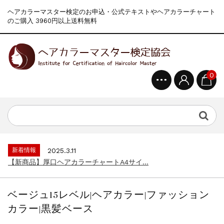
ヘアカラーマスター検定のお申込・公式テキストやヘアカラーチャート
のご購入 3960円以上送料無料
0
新着情報
2024.4.10
在庫処分セールのお知らせ【なくなり次第終...
新着情報
2026.7.13
2026年度夏季・シルバーウィーク休業の...
新着情報
2025.3.11
【新商品】厚口ヘアカラーチャートA4サイ...
新着情報
2024.4.10
在庫処分セールのお知らせ【なくなり次第終...
ベージュ15レベル|ヘアカラー|ファッション
新着情報
2026.7.13
カラー|黒髪ベース
2026年度夏季・シルバーウィーク休業の...
新着情報
2025.3.11