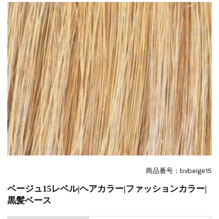
【新商品】厚口ヘアカラーチャートA4サイ...
新着情報
2024.4.10
在庫処分セールのお知らせ【なくなり次第終...
商品番号：bvbeige15
ベージュ15レベル|ヘアカラー|ファッションカラー|
黒髪ベース