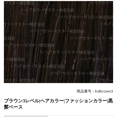
一部ヘアカラーチャートのお値引きを行いま...
新着情報
2026.7.1
2026年度夏季・シルバーウィーク休業の...
新着情報
2025.3.11
【新商品】厚口ヘアカラーチャートA4サイ...
新着情報
2024.7.2
9月24日頃よりオンラインショップの送料...
新着情報
2024.4.10
在庫処分セールのお知らせ【なくなり次第終...
新着情報
2024.4.9
一部ヘアカラーチャートのお値引きを行いま...
商品番号：bdbrown3
ブラウン3レベル|ヘアカラー|ファッションカラー|黒
髪ベース