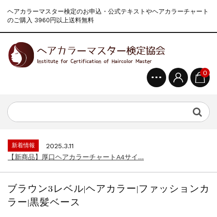
ヘアカラーマスター検定のお申込・公式テキストやヘアカラーチャート
のご購入 3960円以上送料無料
0
新着情報
2024.4.9
一部ヘアカラーチャートのお値引きを行いま...
新着情報
2026.7.1
2026年度夏季・シルバーウィーク休業の...
新着情報
2025.3.11
【新商品】厚口ヘアカラーチャートA4サイ...
新着情報
2024.7.2
9月24日頃よりオンラインショップの送料...
ブラウン3レベル|ヘアカラー|ファッションカ
新着情報
2024.4.10
ラー|黒髪ベース
在庫処分セールのお知らせ【なくなり次第終...
新着情報
2024.4.9