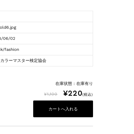
old6.jpg
8/06/02
ck/fashion
アカラーマスター検定協会
在庫状態 : 在庫有り
¥220
¥1,100
(税込)