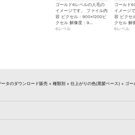
ゴールド6レベルの人毛の
ゴールド6
イメージです。 ファイル内
イメージで
容 ピクセル：900×1200ピ
容 ピクセル
クセル 解像度：9…
クセル 解
6レベル
6レベル
データのダウンロード販売
»
種類別
»
仕上がりの色(黒髪ベース)
»
ゴー