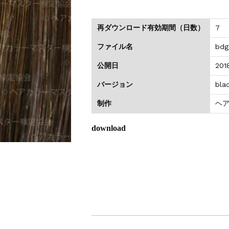
のお値引きを行います
再ダウンロード有効期間（日数）
7
ファイル名
bdg
公開日
201
バージョン
bla
制作
ヘ
download