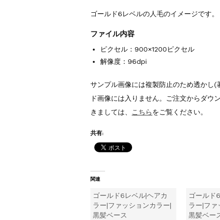
ゴールド6レベルの人毛のイメージです。
ファイル内容
ピクセル：900×1200ピクセル
解像度：96dpi
サンプル画像には複製防止のため透かし(
ド画像には入りません。ご注文からダウ
きましては、
こちら
をご覧ください。
共有:
関連
ゴールド6レベル|ヘアカ
ゴールド6
ラー|ファッションカラー|
ラー|ファ
黒髪ベース
黒髪ベー