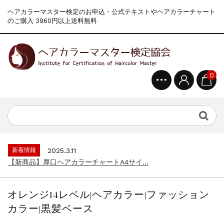
ヘアカラーマスター検定のお申込・公式テキストやヘアカラーチャート
のご購入 3960円以上送料無料
0
新着情報
2024.4.9
一部ヘアカラーチャートのお値引きを行いま...
新着情報
2026.7.1
2026年度夏季・シルバーウィーク休業の...
新着情報
2025.3.11
【新商品】厚口ヘアカラーチャートA4サイ...
新着情報
2024.7.2
9月24日頃よりオンラインショップの送料...
オレンジ14レベル|ヘアカラー|ファッション
新着情報
2024.4.10
カラー|黒髪ベース
在庫処分セールのお知らせ【なくなり次第終...
新着情報
2024.4.9