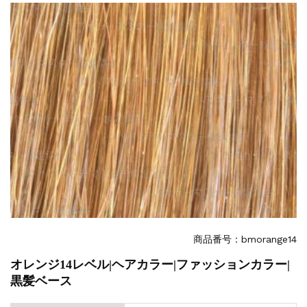
一部ヘアカラーチャートのお値引きを行いま...
新着情報
2026.7.1
2026年度夏季・シルバーウィーク休業の...
新着情報
2025.3.11
【新商品】厚口ヘアカラーチャートA4サイ...
新着情報
2024.7.2
9月24日頃よりオンラインショップの送料...
新着情報
2024.4.10
在庫処分セールのお知らせ【なくなり次第終...
新着情報
2024.4.9
一部ヘアカラーチャートのお値引きを行いま...
商品番号：bmorange14
オレンジ14レベル|ヘアカラー|ファッションカラー|
黒髪ベース