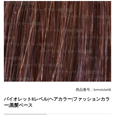
一部ヘアカラーチャートのお値引きを行いま...
新着情報
2026.7.1
2026年度夏季・シルバーウィーク休業の...
新着情報
2025.3.11
【新商品】厚口ヘアカラーチャートA4サイ...
新着情報
2024.7.2
9月24日頃よりオンラインショップの送料...
新着情報
2024.4.10
在庫処分セールのお知らせ【なくなり次第終...
新着情報
2024.4.9
一部ヘアカラーチャートのお値引きを行いま...
商品番号：bmviolet8
バイオレット8レベル|ヘアカラー|ファッションカラ
ー|黒髪ベース