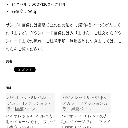
ピクセル：900×1200ピクセル
解像度：96dpi
サンプル画像には複製防止のため透かし(著作権マーク)が入って
おりますが、ダウンロード画像には入りません。ご注文からダウ
ンロードまでの流れ・ご注意事項・利用規約につきましては、
こ
ちら
をご覧ください。
共有:
関連
バイオレット8レベル|ヘ
バイオレット8レベル|ヘ
アカラー|ファッションカ
アカラー|ファッションカ
ラー|黒髪ベース
ラー|黒髪ベース
バイオレット8レベルの人
バイオレット8レベルの人
毛のイメージです。 ファイ
毛のイメージです。 ファイ
ル内容 ピクセル：
ル内容 ピクセル：