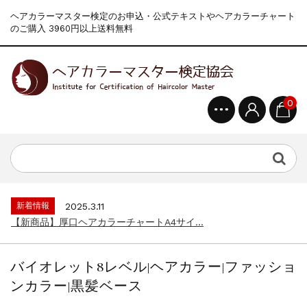
ヘアカラーマスター検定のお申込・公式テキストやヘアカラーチャート
のご購入 3960円以上送料無料
0
新着情報
2024.4.9
一部ヘアカラーチャートのお値引きを行いま...
新着情報
2026.7.1
2026年度夏季・シルバーウィーク休業の...
新着情報
2025.3.11
【新商品】厚口ヘアカラーチャートA4サイ...
新着情報
2024.7.2
9月24日頃よりオンラインショップの送料...
バイオレット8レベル|ヘアカラー|ファッショ
新着情報
2024.4.10
ンカラー|黒髪ベース
在庫処分セールのお知らせ【なくなり次第終...
新着情報
2024.4.9