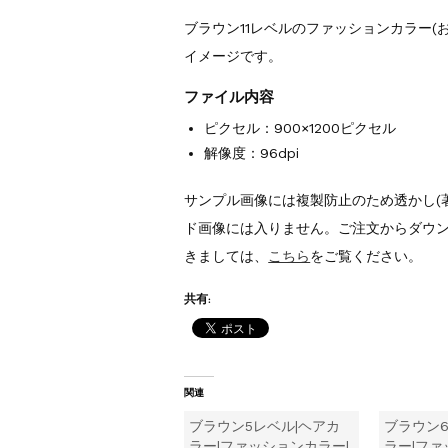
ブラウン11レベルのファッションカラー(
イメージです。
ファイル内容
ピクセル：900×1200ピクセル
解像度：96dpi
サンプル画像には複製防止のため透かし(
ド画像には入りません。ご注文からダウ
きましては、
こちら
をご覧ください。
共有:
関連
ブラウン5レベル|ヘアカ
ブラウン6
ラー|ファッションカラー|
ラー|ファ