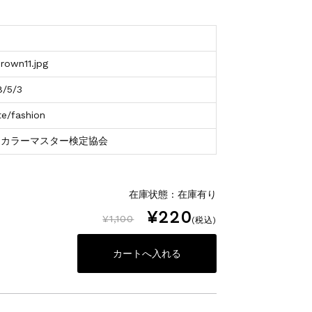
rown11.jpg
8/5/3
te/fashion
アカラーマスター検定協会
在庫状態 : 在庫有り
¥220
¥1,100
(税込)