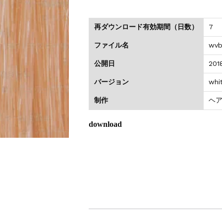
のお値引きを行います
再ダウンロード有効期間（日数）
7
ファイル名
wvb
公開日
201
バージョン
whi
制作
ヘ
download