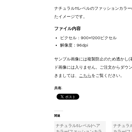
ナチュラル11レベルのファッションカラー
たイメージです。
ファイル内容
ピクセル：900×1200ピクセル
解像度：96dpi
サンプル画像には複製防止のため透かし(
ド画像には入りません。ご注文からダウ
きましては、
こちら
をご覧ください。
共有:
関連
ナチュラル5レベル|ヘア
ナチュラル
カラー|ファッションカラ
カラー|