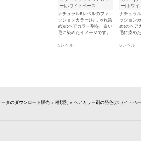
ー|ホワイトベース
ー|ホワイ
ナチュラル5レベルのファ
ナチュラル
ッションカラー(おしゃれ染
ッションカ
め)のヘアカラー剤を、白い
め)のヘア
毛に染めたイメージです。
毛に染め
…
…
5レベル
6レベル
データのダウンロード販売
»
種類別
»
ヘアカラー剤の発色(ホワイトベー