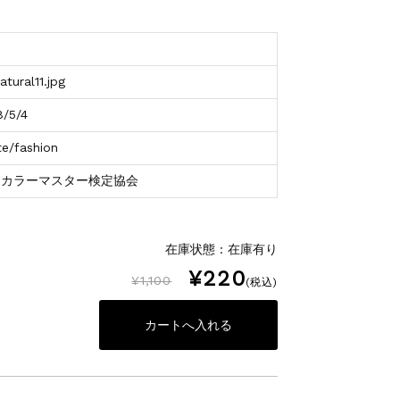
tural11.jpg
8/5/4
te/fashion
アカラーマスター検定協会
在庫状態 : 在庫有り
¥220
¥1,100
(税込)