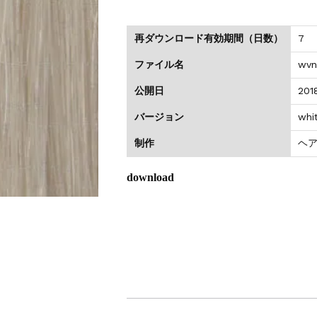
のお値引きを行います
再ダウンロード有効期間（日数）
7
ファイル名
wvna
公開日
201
バージョン
whi
制作
ヘ
download