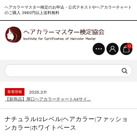
ヘアカラーマスター検定のお申込・公式テキストやヘアカラーチャート
のご購入 3960円以上送料無料
0
新着情報
2024.4.9
一部ヘアカラーチャートのお値引きを行いま...
新着情報
2026.7.1
2026年度夏季・シルバーウィーク休業の...
新着情報
2025.3.11
【新商品】厚口ヘアカラーチャートA4サイ...
新着情報
2024.7.2
9月24日頃よりオンラインショップの送料...
ナチュラル12レベル|ヘアカラー|ファッショ
新着情報
2024.4.10
ンカラー|ホワイトベース
在庫処分セールのお知らせ【なくなり次第終...
新着情報
2024.4.9