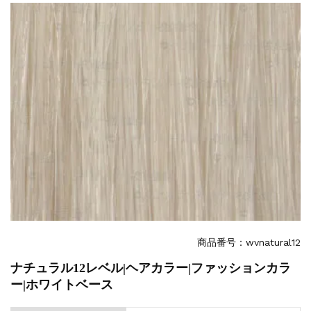
一部ヘアカラーチャートのお値引きを行いま...
新着情報
2026.7.1
2026年度夏季・シルバーウィーク休業の...
新着情報
2025.3.11
【新商品】厚口ヘアカラーチャートA4サイ...
新着情報
2024.7.2
9月24日頃よりオンラインショップの送料...
新着情報
2024.4.10
在庫処分セールのお知らせ【なくなり次第終...
新着情報
2024.4.9
一部ヘアカラーチャートのお値引きを行いま...
商品番号：wvnatural12
ナチュラル12レベル|ヘアカラー|ファッションカラ
ー|ホワイトベース