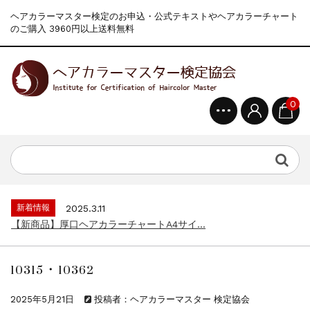
ヘアカラーマスター検定のお申込・公式テキストやヘアカラーチャート
のご購入 3960円以上送料無料
0
新着情報
2024.4.9
一部ヘアカラーチャートのお値引きを行いま...
新着情報
2026.7.1
2026年度夏季・シルバーウィーク休業の...
新着情報
2025.3.11
【新商品】厚口ヘアカラーチャートA4サイ...
新着情報
2024.7.2
9月24日頃よりオンラインショップの送料...
10315・10362
新着情報
2024.4.10
在庫処分セールのお知らせ【なくなり次第終...
2025年5月21日
投稿者：ヘアカラーマスター 検定協会
新着情報
2024.4.9