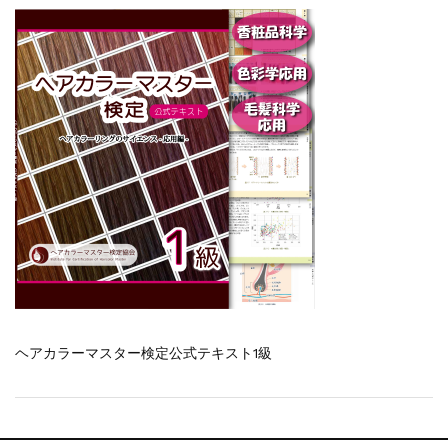
一部ヘアカラーチャートのお値引きを行いま...
新着情報
2026.7.1
2026年度夏季・シルバーウィーク休業の...
新着情報
2025.3.11
【新商品】厚口ヘアカラーチャートA4サイ...
新着情報
2024.7.2
9月24日頃よりオンラインショップの送料...
新着情報
2024.4.10
在庫処分セールのお知らせ【なくなり次第終...
新着情報
2024.4.9
一部ヘアカラーチャートのお値引きを行いま...
ヘアカラーマスター検定公式テキスト1級