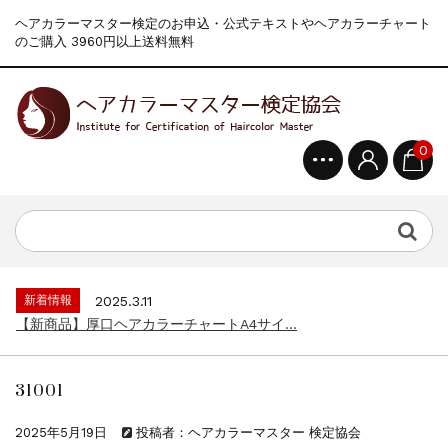
ヘアカラーマスター検定のお申込・公式テキストやヘアカラーチャート
のご購入 3960円以上送料無料
0
新着情報
2024.4.9
一部ヘアカラーチャートのお値引きを行いま...
新着情報
2026.7.1
2026年度夏季・シルバーウィーク休業の...
新着情報
2025.3.11
【新商品】厚口ヘアカラーチャートA4サイ...
新着情報
2024.7.2
9月24日頃よりオンラインショップの送料...
31001
新着情報
2024.4.10
在庫処分セールのお知らせ【なくなり次第終...
2025年5月19日
投稿者：ヘアカラーマスター 検定協会
新着情報
2024.4.9