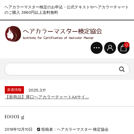
ヘアカラーマスター検定のお申込・公式テキストやヘアカラーチャート
のご購入 3960円以上送料無料
0
新着情報
2024.4.9
一部ヘアカラーチャートのお値引きを行いま...
新着情報
2026.7.1
2026年度夏季・シルバーウィーク休業の...
新着情報
2025.3.11
【新商品】厚口ヘアカラーチャートA4サイ...
新着情報
2024.7.2
9月24日頃よりオンラインショップの送料...
10001-g
新着情報
2024.4.10
在庫処分セールのお知らせ【なくなり次第終...
2019年12月10日
投稿者：ヘアカラーマスター 検定協会
新着情報
2024.4.9