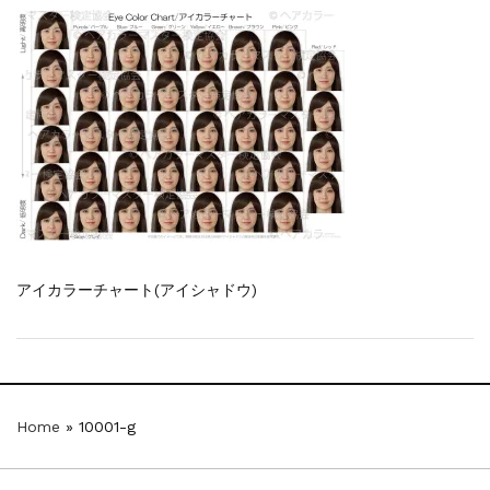
一部ヘアカラーチャートのお値引きを行いま...
新着情報
2026.7.1
2026年度夏季・シルバーウィーク休業の...
新着情報
2025.3.11
【新商品】厚口ヘアカラーチャートA4サイ...
新着情報
2024.7.2
9月24日頃よりオンラインショップの送料...
新着情報
2024.4.10
在庫処分セールのお知らせ【なくなり次第終...
新着情報
2024.4.9
一部ヘアカラーチャートのお値引きを行いま...
アイカラーチャート(アイシャドウ)
Home
»
10001-g