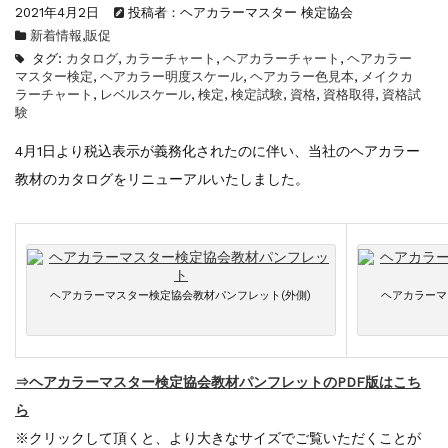
2021年4月2日
投稿者：ヘアカラーマスター 検定協会
【新商品】厚口ヘアカラーチャートA4サイ...
新着情報
,
販促
新着情報
2024.7.2
タグ:
カタログ
,
カラーチャート
,
ヘアカラーチャート
,
ヘアカラー
9月24日頃よりオンラインショップの送料...
マスター検定
,
ヘアカラー明度スケール
,
ヘアカラー色見本
,
メイクカ
新着情報
2024.4.10
ラーチャート
,
レベルスケール
,
検定
,
検定試験
,
資格
,
資格取得
,
資格試
験
在庫処分セールのお知らせ【なくなり次第終...
新着情報
2024.4.9
4月1日より税込表示が義務化されたのに伴い、当社のヘアカラー
一部ヘアカラーチャートのお値引きを行いま...
教材のカタログをリニューアルいたしました。
ヘアカラーマスター検定協会教材パンフレット(外側)
ヘアカラーマ
⇒ヘアカラーマスター検定協会教材パンフレットのPDF版はこち
ら
※クリックして頂くと、より大きなサイズでご覧いただくことが