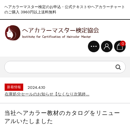
ヘアカラーマスター検定のお申込・公式テキストやヘアカラーチャート
のご購入 3960円以上送料無料
新着情報
2024.4.9
一部ヘアカラーチャートのお値引きを行いま...
0
新着情報
2026.7.1
2026年度夏季・シルバーウィーク休業の...
新着情報
2025.3.11
【新商品】厚口ヘアカラーチャートA4サイ...
新着情報
2024.7.2
9月24日頃よりオンラインショップの送料...
新着情報
2024.4.10
在庫処分セールのお知らせ【なくなり次第終...
新着情報
2024.4.9
一部ヘアカラーチャートのお値引きを行いま...
当社ヘアカラー教材のカタログをリニュー
新着情報
2026.7.1
アルいたしました
2026年度夏季・シルバーウィーク休業の...
新着情報
2025.3.11