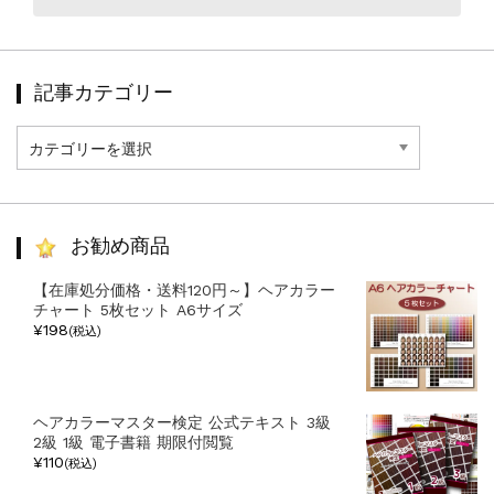
記事カテゴリー
記
事
カ
テ
ゴ
リ
お勧め商品
ー
【在庫処分価格・送料120円～】ヘアカラー
チャート 5枚セット A6サイズ
¥198
(税込)
ヘアカラーマスター検定 公式テキスト 3級
2級 1級 電子書籍 期限付閲覧
¥110
(税込)