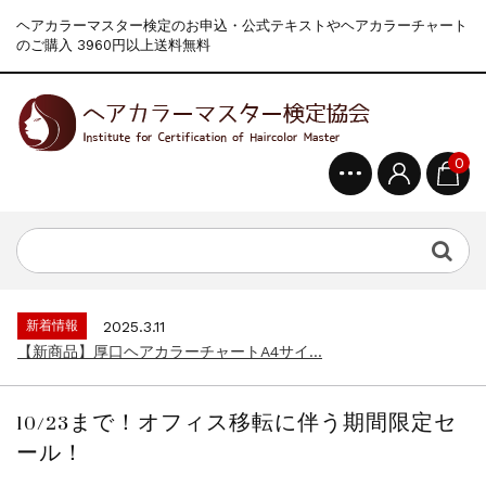
ヘアカラーマスター検定のお申込・公式テキストやヘアカラーチャート
のご購入 3960円以上送料無料
0
新着情報
2024.4.9
一部ヘアカラーチャートのお値引きを行いま...
新着情報
2026.7.1
2026年度夏季・シルバーウィーク休業の...
新着情報
2025.3.11
【新商品】厚口ヘアカラーチャートA4サイ...
新着情報
2024.7.2
9月24日頃よりオンラインショップの送料...
10/23まで！オフィス移転に伴う期間限定セ
新着情報
2024.4.10
ール！
在庫処分セールのお知らせ【なくなり次第終...
新着情報
2024.4.9