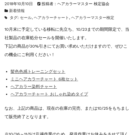
2018年10月10日
投稿者：ヘアカラーマスター 検定協会
一部ヘアカラーチャートのお値引きを行いま...
新着情報
新着情報
2026.7.1
タグ:
セール
,
ヘアカラーチャート
,
ヘアカラーマスター検定
2026年度夏季・シルバーウィーク休業の...
新着情報
2025.3.11
10月末に予定している移転に先立ち、10/23までの期間限定で、当
【新商品】厚口ヘアカラーチャートA4サイ...
社製品の在庫処分セールを開催いたします。
新着情報
2024.7.2
下記の商品が30%引きにてお買い求めいただけますので、ぜひこ
9月24日頃よりオンラインショップの送料...
の機会にご利用ください！
新着情報
2024.4.10
在庫処分セールのお知らせ【なくなり次第終...
髪色色感トレーニングセット
新着情報
2024.4.9
一部ヘアカラーチャートのお値引きを行いま...
ミニヘアカラーチャート 6枚セット
ヘアカラー染料チャート
ヘアカラーチャート おしゃれ染めタイプ
なお、上記の商品は、現在の在庫の完売、または10/25をもちまし
て販売終了となります。
※10/26～11/5は引越作業のため、発送作業はお休みをさせて頂く