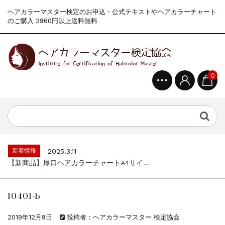
ヘアカラーマスター検定のお申込・公式テキストやヘアカラーチャート
のご購入 3960円以上送料無料
0
新着情報
2024.4.9
一部ヘアカラーチャートのお値引きを行いま...
新着情報
2026.7.1
2026年度夏季・シルバーウィーク休業の...
新着情報
2025.3.11
【新商品】厚口ヘアカラーチャートA4サイ...
新着情報
2024.7.2
9月24日頃よりオンラインショップの送料...
10401-b
新着情報
2024.4.10
在庫処分セールのお知らせ【なくなり次第終...
2019年12月9日
投稿者：ヘアカラーマスター 検定協会
新着情報
2024.4.9