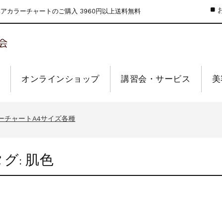
カラーチャートのご購入 3960円以上送料無料
オンラインショップ
講習会・サービス
美
のお値引きを行います
ーウィーク休業のお知らせ
ーチャートA4サイズ各種
インショップの送料の改定を行います
せ【なくなり次第終了】
タグ:
肌色
のお値引きを行います
ーウィーク休業のお知らせ
ーチャートA4サイズ各種
インショップの送料の改定を行います
せ【なくなり次第終了】