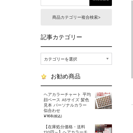
一部ヘアカラーチャート
新着情報
2024.4.9
商品カテゴリー複合検索>
記事カテゴリー
記
事
カ
テ
お勧め商品
ゴ
リ
ー
ヘアカラーチャート 平均
顔ベース A5サイズ 髪色
見本 パーソナルカラー
似合わせ
¥168
(税込)
【在庫処分価格・送料
120円～】ヘアカラーチ