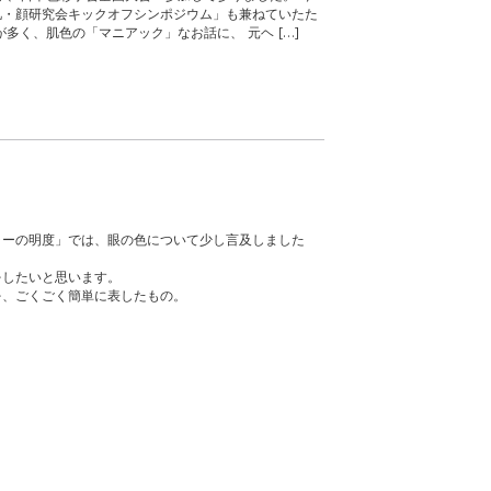
肌・顔研究会キックオフシンポジウム」も兼ねていたた
多く、肌色の「マニアック」なお話に、 元ヘ […]
ラーの明度」では、眼の色について少し言及しました
をしたいと思います。
を、ごくごく簡単に表したもの。