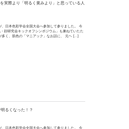
を実際より「明るく黄みより」と思っている人
が、日本色彩学会全国大会へ参加して参りました。 今
肌・顔研究会キックオフシンポジウム」も兼ねていたた
多く、肌色の「マニアック」なお話に、 元ヘ […]
で明るくなった！？
が、日本色彩学会全国大会へ参加して参りました。 今