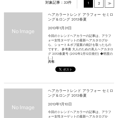
対象記事：33件
1
2
≫
2026年度夏季・シルバーウィーク休業の...
新着情報
2025.3.11
ヘアカラートレンド アラフォー セミロ
【新商品】厚口ヘアカラーチャートA4サイ...
ング＆ロング 2013春夏
新着情報
2024.7.2
2013年1月31日
9月24日頃よりオンラインショップの送料...
今回のトレンドヘアカラーの記事は、アラフ
新着情報
2024.4.10
ォー女性ターゲットの最新ヘアカタログか
在庫処分セールのお知らせ【なくなり次第終...
ら、ショート＆ボブ提案の統計を取ったもの
ですす。 参考書 大人のための美人ヘアカタロ
新着情報
2024.4.9
グ 2013春夏号 (2012年2月12日発行) ◆明度の
一部ヘアカラーチャートのお値引きを行いま...
[…]
共有:
ヘアカラートレンド アラフォー セミロ
ング＆ロング 2013春夏
2013年1月10日
今回のトレンドヘアカラーの記事は、アラフ
ォー女性ターゲットの最新ヘアカタログか