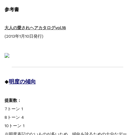
参考書
大人の愛されヘアカタログvol.18
(2013年1月10日発行)
明度の傾向
◆
提案数：
7トーン 1
8トーン 4
10トーン 1
※明度表記のないものが多いため、傾向を診るための十分なデー