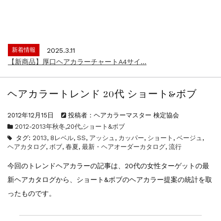
新着情報
2024.4.10
在庫処分セールのお知らせ【なくなり次第終...
新着情報
2026.7.13
2026年度夏季・シルバーウィーク休業の...
新着情報
2025.3.11
【新商品】厚口ヘアカラーチャートA4サイ...
新着情報
2024.4.10
在庫処分セールのお知らせ【なくなり次第終...
ヘアカラートレンド 20代 ショート&ボブ
新着情報
2026.7.13
2026年度夏季・シルバーウィーク休業の...
2012年12月15日
投稿者：ヘアカラーマスター 検定協会
新着情報
2025.3.11
2012-2013年秋冬
,
20代
,
ショート&ボブ
【新商品】厚口ヘアカラーチャートA4サイ...
タグ:
2013
,
8レベル
,
SS
,
アッシュ
,
カッパー
,
ショート
,
ベージュ
,
新着情報
2024.4.10
ヘアカタログ
,
ボブ
,
春夏
,
最新・ヘアオーダーカタログ
,
流行
在庫処分セールのお知らせ【なくなり次第終...
今回のトレンドヘアカラーの記事は、20代の女性ターゲットの最
新ヘアカタログから、ショート&ボブのヘアカラー提案の統計を取
ったものです。