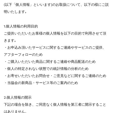
(以下「個人情報」といいます)のお取扱について、以下の様にご説
一部ヘアカラーチャートのお値引きを行いま...
新着情報
2026.7.1
明いたします｡
2026年度夏季・シルバーウィーク休業の...
新着情報
2025.3.11
1.個人情報の利用目的
【新商品】厚口ヘアカラーチャートA4サイ...
ご提供いただいたお客様の個人情報を以下の目的で利用させて頂
新着情報
2024.7.2
きます｡
9月24日頃よりオンラインショップの送料...
・お申込み頂いたサービスに関するご連絡やサービスのご提供、
新着情報
2024.4.10
在庫処分セールのお知らせ【なくなり次第終...
アフターフォローのため
新着情報
2024.4.9
・ご購入いただいた商品に関するご連絡や商品配送のため
一部ヘアカラーチャートのお値引きを行いま...
・個人の特定されない状態での統計情報の分析のため
・お寄せいただいたお問合せ・ご意見などに関するご連絡のため
・当協会の新商品・サービス等のご案内のため
2.個人情報の開示
下記の場合を除き、ご同意なく個人情報を第三者に開示すること
はありません。