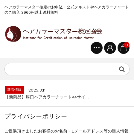
ヘアカラーマスター検定のお申込・公式テキストやヘアカラーチャート
のご購入 3960円以上送料無料
0
新着情報
2024.4.9
一部ヘアカラーチャートのお値引きを行いま...
新着情報
2026.7.1
2026年度夏季・シルバーウィーク休業の...
新着情報
2025.3.11
【新商品】厚口ヘアカラーチャートA4サイ...
新着情報
2024.7.2
9月24日頃よりオンラインショップの送料...
プライバシーポリシー
新着情報
2024.4.10
在庫処分セールのお知らせ【なくなり次第終...
ご提供頂きましたお客様のお名前・Eメールアドレス等の個人情報
新着情報
2024.4.9