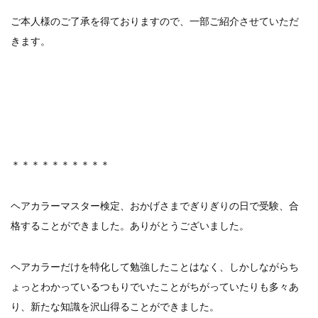
【新商品】厚口ヘアカラーチャートA4サイ...
ご本人様のご了承を得ておりますので、一部ご紹介させていただ
新着情報
2024.7.2
9月24日頃よりオンラインショップの送料...
きます。
新着情報
2024.4.10
在庫処分セールのお知らせ【なくなり次第終...
新着情報
2024.4.9
一部ヘアカラーチャートのお値引きを行いま...
＊＊＊＊＊＊＊＊＊＊
ヘアカラーマスター検定、おかげさまでぎりぎりの日で受験、合
格することができました。ありがとうございました。
ヘアカラーだけを特化して勉強したことはなく、しかしながらち
ょっとわかっているつもりでいたことがちがっていたりも多々あ
り、新たな知識を沢山得ることができました。