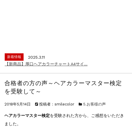
新着情報
2024.4.9
一部ヘアカラーチャートのお値引きを行いま...
新着情報
2026.7.1
2026年度夏季・シルバーウィーク休業の...
新着情報
2025.3.11
【新商品】厚口ヘアカラーチャートA4サイ...
新着情報
2024.7.2
9月24日頃よりオンラインショップの送料...
合格者の方の声～ヘアカラーマスター検定
新着情報
2024.4.10
を受験して～
在庫処分セールのお知らせ【なくなり次第終...
新着情報
2024.4.9
2018年5月14日
投稿者：smilecolor
5.お客様の声
一部ヘアカラーチャートのお値引きを行いま...
新着情報
2026.7.1
ヘアカラーマスター検定
を受験された方から、ご感想をいただき
2026年度夏季・シルバーウィーク休業の...
ました。
新着情報
2025.3.11