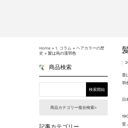
一部ヘアカラーチャート
新着情報
2024.4.9
Home
»
1. コラム
»
ヘアカラーの歴
史
»
髪は烏の濡羽色
2
商品検索
昔
羽
日
商品カテゴリー複合検索>
1
記事カテゴリー
堂