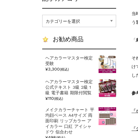
当
記
う
事
カ
テ
お勧め商品
ゴ
「
リ
ー
そ
ヘアカラーマスター検定
受験
け
¥3,300
(税込)
し
ヘアカラーマスター検定
公式テキスト 3級 2級 1
級 電子書籍 期限付閲覧
参
¥110
(税込)
メイクカラーチャート 平
「
均顔ベース A4サイズ 両
面印刷 リップカラー ア
イカラー 口紅 アイシャ
「
ドウ 似合わせ
¥498
(税込)