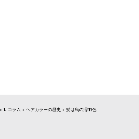
»
1. コラム
»
ヘアカラーの歴史
»
髪は烏の濡羽色