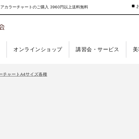
カラーチャートのご購入 3960円以上送料無料
オンラインショップ
講習会・サービス
美
のお値引きを行います
ーウィーク休業のお知らせ
ーチャートA4サイズ各種
インショップの送料の改定を行います
せ【なくなり次第終了】
のお値引きを行います
ーウィーク休業のお知らせ
ーチャートA4サイズ各種
インショップの送料の改定を行います
せ【なくなり次第終了】