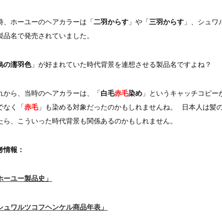
時、ホーユーのヘアカラーは「
二羽からす
」や「
三羽からす
」、シュワ
製品名で発売されていました。
烏の濡羽色
」が好まれていた時代背景を連想させる製品名ですよね？
れから、当時のヘアカラーは、「
白毛
赤毛
染め
」というキャッチコピー
でなく「
赤毛
」も染める対象だったのかもしれませんね。 日本人は髪
たら、こういった時代背景も関係あるのかもしれません。
考情報：
ホーユー製品史」
シュワルツコフヘンケル商品年表」