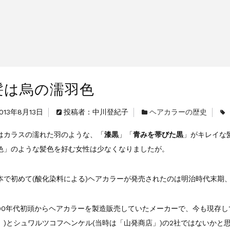
のお値引きを行います
髪は烏の濡羽色
013年8月13日
投稿者：中川登紀子
ヘアカラーの歴史
はカラスの濡れた羽のような、「
漆黒
」「
青みを帯びた黒
」がキレイな
色」のような髪色を好む女性は少なくなりましたが。
本で初めて(酸化染料による)ヘアカラーが発売されたのは明治時代末期、
900年代初頭からヘアカラーを製造販売していたメーカーで、今も現存
」)とシュワルツコフヘンケル(当時は「山発商店」)の2社ではないかと