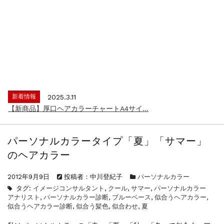
新着情報
2024.4.9
一部ヘアカラーチャートのお値引きを行いま...
新着情報
2026.7.1
2026年度夏季・シルバーウィーク休業の...
新着情報
2025.3.11
【新商品】厚口ヘアカラーチャートA4サイ...
新着情報
2024.7.2
9月24日頃よりオンラインショップの送料...
パーソナルカラータイプ「夏」「サマー」
新着情報
2024.4.10
のヘアカラー
在庫処分セールのお知らせ【なくなり次第終...
新着情報
2024.4.9
2012年9月9日
投稿者：中川登紀子
パーソナルカラー
一部ヘアカラーチャートのお値引きを行いま...
タグ:
イメージコンサルタント
,
クール
,
サマー
,
パーソナルカラー
新着情報
2026.7.1
アナリスト
,
パーソナルカラー診断
,
ブルーベース
,
似合うヘアカラー
,
2026年度夏季・シルバーウィーク休業の...
似合うヘアカラー診断
,
似合う髪色
,
似合わせ
,
夏
新着情報
2025.3.11