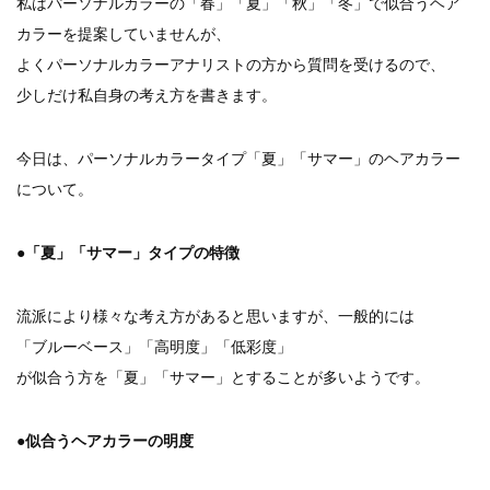
私はパーソナルカラーの「春」「夏」「秋」「冬」で似合うヘア
【新商品】厚口ヘアカラーチャートA4サイ...
カラーを提案していませんが、
新着情報
2024.7.2
9月24日頃よりオンラインショップの送料...
よくパーソナルカラーアナリストの方から質問を受けるので、
新着情報
2024.4.10
少しだけ私自身の考え方を書きます。
在庫処分セールのお知らせ【なくなり次第終...
新着情報
2024.4.9
今日は、パーソナルカラータイプ「夏」「サマー」のヘアカラー
一部ヘアカラーチャートのお値引きを行いま...
について。
●「夏」「サマー」タイプの特徴
流派により様々な考え方があると思いますが、一般的には
「ブルーベース」「高明度」「低彩度」
が似合う方を「夏」「サマー」とすることが多いようです。
●似合うヘアカラーの明度