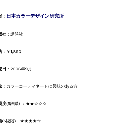
日本カラーデザイン研究所
者
：
版社
：講談社
格
：￥1,890
売日
：2008年9月
象
：カラーコーディネートに興味のある方
易度
(5段階) ：★★☆☆☆
価
(5段階)：★★★★☆