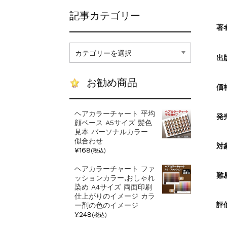
記事カテゴリー
著
記
事
出
カ
テ
お勧め商品
ゴ
価
リ
ー
ヘアカラーチャート 平均
発
顔ベース A5サイズ 髪色
見本 パーソナルカラー
似合わせ
対
¥168
(税込)
ヘアカラーチャート ファ
難
ッションカラー,おしゃれ
染め A4サイズ 両面印刷
仕上がりのイメージ カラ
評
ー剤の色のイメージ
¥248
(税込)