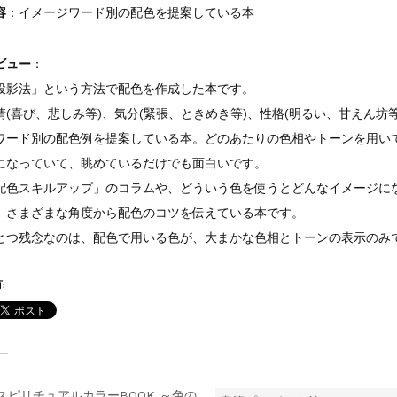
容
：イメージワード別の配色を提案している本
ビュー
：
投影法」という方法で配色を作成した本です。
情(喜び、悲しみ等)、気分(緊張、ときめき等)、性格(明るい、甘えん坊
ワード別の配色例を提案している本。どのあたりの色相やトーンを用い
になっていて、眺めているだけでも面白いです。
配色スキルアップ」のコラムや、どういう色を使うとどんなイメージに
、さまざまな角度から配色のコツを伝えている本です。
とつ残念なのは、配色で用いる色が、大まかな色相とトーンの表示のみで、
: