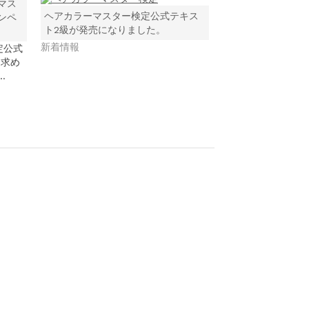
マス
ヘアカラーマスター検定公式テキス
ンペ
ト2級が発売になりました。
新着情報
定公式
お求め
…