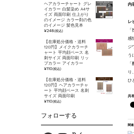
ヘアカラーチャート グレ
内
イカラー 白髪染め A4サ
イズ 両面印刷 仕上がり
のイメージ カラー剤の色
レ
のイメージ 髪色見本
「
¥248
(税込)
感
【在庫処分価格・送料
ジ
120円】メイクカラーチ
ャート 平均顔ベース 名
う
刺サイズ 両面印刷 リッ
プカラー アイカラー
「
¥110
(税込)
り
【在庫処分価格・送料
ひ
120円】ヘアカラーチャ
ート 平均顔ベース 名刺
共有
サイズ 両面印刷
¥110
(税込)
フォローする
関連
Facebook
Instagram
X
YouTube