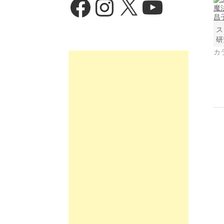
ス
研
カ