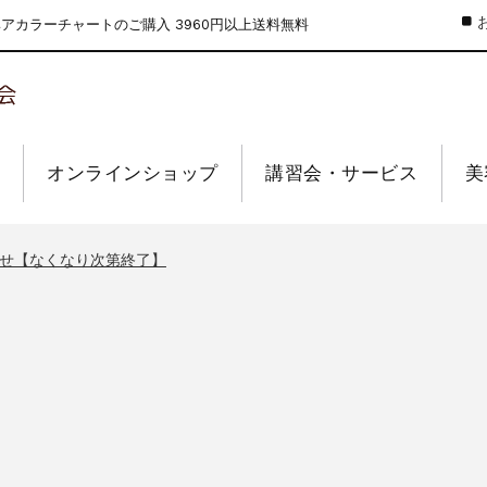
カラーチャートのご購入 3960円以上送料無料
のお値引きを行います
ーウィーク休業のお知らせ
オンラインショップ
講習会・サービス
美
ーチャートA4サイズ各種
インショップの送料の改定を行います
せ【なくなり次第終了】
のお値引きを行います
ーウィーク休業のお知らせ
ーチャートA4サイズ各種
インショップの送料の改定を行います
せ【なくなり次第終了】
のお値引きを行います