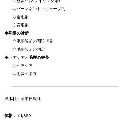
◇整髪料(スタイリング剤)
◇パーマネント・ウェーブ剤
◇染毛剤
◇育毛剤
◆
毛髪の診断
◇毛髪診断の問診項目
◇毛髪診断の判定
◆
ヘアケアと毛髪の栄養
◇ヘアケア
◇毛髪の栄養
出版社
：薬事日報社
価格
：￥1,890