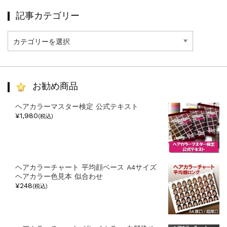
記事カテゴリー
記
事
カ
テ
ゴ
リ
お勧め商品
ー
ヘアカラーマスター検定 公式テキスト
¥1,980
(税込)
ヘアカラーチャート 平均顔ベース A4サイズ
ヘアカラー色見本 似合わせ
¥248
(税込)