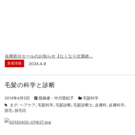
新着情報
2026.7.1
2026年度夏季・シルバーウィーク休業の...
新着情報
2025.3.11
【新商品】厚口ヘアカラーチャートA4サイ...
新着情報
2024.7.2
9月24日頃よりオンラインショップの送料...
新着情報
2024.4.10
在庫処分セールのお知らせ【なくなり次第終...
新着情報
2024.4.9
一部ヘアカラーチャートのお値引きを行いま...
新着情報
2026.7.1
2026年度夏季・シルバーウィーク休業の...
毛髪の科学と診断
新着情報
2025.3.11
【新商品】厚口ヘアカラーチャートA4サイ...
2013年4月5日
投稿者：中川登紀子
毛髪科学
新着情報
2024.7.2
タグ:
ヘアケア
,
毛髪科学
,
毛髪診断
,
毛髪診断士
,
皮膚科
,
皮膚科学
,
9月24日頃よりオンラインショップの送料...
脱毛
,
脱毛症
新着情報
2024.4.10
在庫処分セールのお知らせ【なくなり次第終...
新着情報
2024.4.9