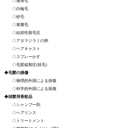
◇連珠毛
◇白輪毛
◇砂毛
◇黄菌毛
◇結節性裂毛症
◇アタマジラミの卵
◇ヘアキャスト
◇スプレーかす
◇毛髪縦裂症(枝毛)
◆
毛髪の損傷
◇物理的外因による損傷
◇科学的外因による損傷
◆
頭髪用香粧品
◇シャンプー剤
◇ヘアリンス
◇トリートメント