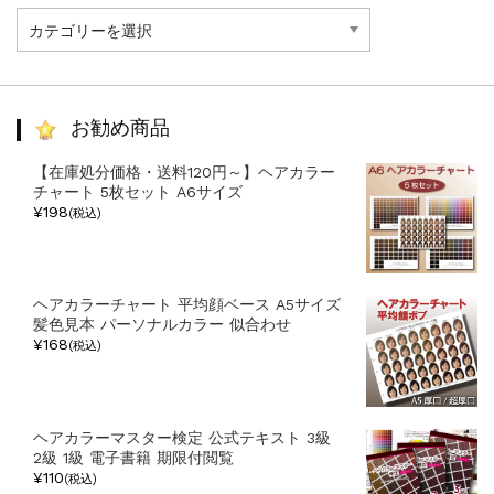
記
事
カ
テ
ゴ
リ
お勧め商品
ー
【在庫処分価格・送料120円～】ヘアカラー
チャート 5枚セット A6サイズ
¥198
(税込)
ヘアカラーチャート 平均顔ベース A5サイズ
髪色見本 パーソナルカラー 似合わせ
¥168
(税込)
ヘアカラーマスター検定 公式テキスト 3級
2級 1級 電子書籍 期限付閲覧
¥110
(税込)