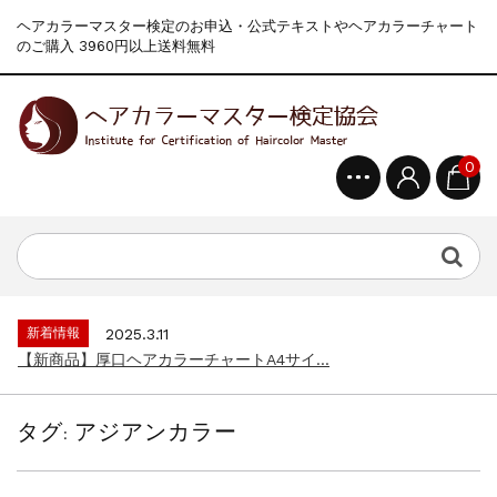
ヘアカラーマスター検定のお申込・公式テキストやヘアカラーチャート
のご購入 3960円以上送料無料
0
新着情報
2024.4.9
一部ヘアカラーチャートのお値引きを行いま...
新着情報
2026.7.1
2026年度夏季・シルバーウィーク休業の...
新着情報
2025.3.11
【新商品】厚口ヘアカラーチャートA4サイ...
新着情報
2024.7.2
9月24日頃よりオンラインショップの送料...
タグ:
アジアンカラー
新着情報
2024.4.10
在庫処分セールのお知らせ【なくなり次第終...
新着情報
2024.4.9