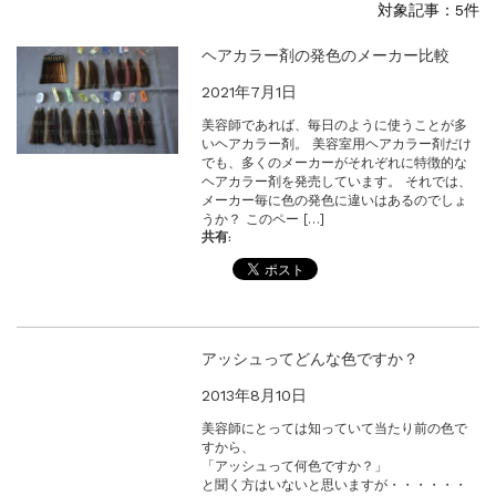
対象記事：5件
一部ヘアカラーチャートのお値引きを行いま...
新着情報
2026.7.1
ヘアカラー剤の発色のメーカー比較
2026年度夏季・シルバーウィーク休業の...
2021年7月1日
新着情報
2025.3.11
美容師であれば、毎日のように使うことが多
【新商品】厚口ヘアカラーチャートA4サイ...
いヘアカラー剤。 美容室用ヘアカラー剤だけ
新着情報
2024.7.2
でも、多くのメーカーがそれぞれに特徴的な
9月24日頃よりオンラインショップの送料...
ヘアカラー剤を発売しています。 それでは、
メーカー毎に色の発色に違いはあるのでしょ
新着情報
2024.4.10
うか？ このペー […]
共有:
在庫処分セールのお知らせ【なくなり次第終...
新着情報
2024.4.9
一部ヘアカラーチャートのお値引きを行いま...
アッシュってどんな色ですか？
2013年8月10日
美容師にとっては知っていて当たり前の色で
すから、
「アッシュって何色ですか？」
と聞く方はいないと思いますが・・・・・・