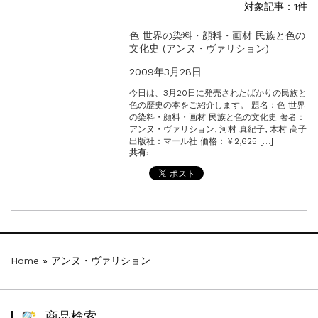
対象記事：1件
【新商品】厚口ヘアカラーチャートA4サイ...
新着情報
2024.4.10
色 世界の染料・顔料・画材 民族と色の
文化史 (アンヌ・ヴァリション)
在庫処分セールのお知らせ【なくなり次第終...
2009年3月28日
今日は、3月20日に発売されたばかりの民族と
色の歴史の本をご紹介します。 題名：色 世界
の染料・顔料・画材 民族と色の文化史 著者：
アンヌ・ヴァリション, 河村 真紀子, 木村 高子
出版社：マール社 価格：￥2,625 […]
共有:
Home
»
アンヌ・ヴァリション
商品検索