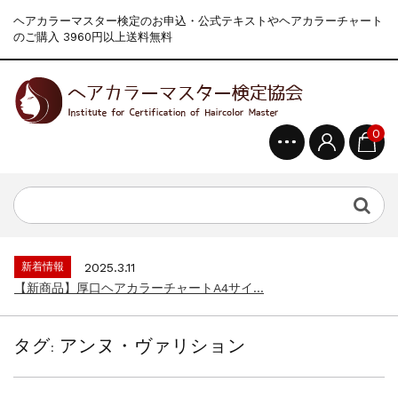
ヘアカラーマスター検定のお申込・公式テキストやヘアカラーチャート
のご購入 3960円以上送料無料
0
新着情報
2024.4.10
在庫処分セールのお知らせ【なくなり次第終...
新着情報
2026.7.13
2026年度夏季・シルバーウィーク休業の...
新着情報
2025.3.11
【新商品】厚口ヘアカラーチャートA4サイ...
新着情報
2024.4.10
在庫処分セールのお知らせ【なくなり次第終...
タグ:
アンヌ・ヴァリション
新着情報
2026.7.13
2026年度夏季・シルバーウィーク休業の...
新着情報
2025.3.11