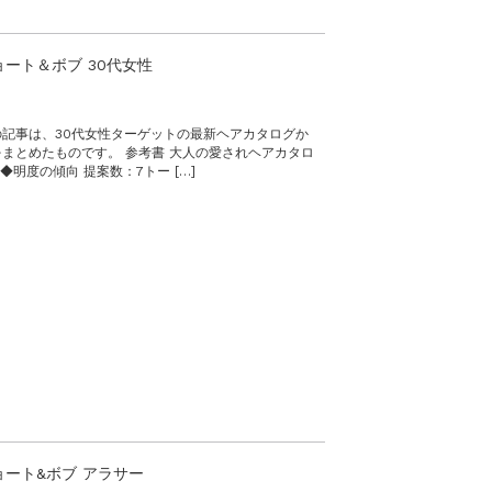
ート＆ボブ 30代女性
記事は、30代女性ターゲットの最新ヘアカタログか
まとめたものです。 参考書 大人の愛されヘアカタロ
行) ◆明度の傾向 提案数：7トー […]
ョート&ボブ アラサー