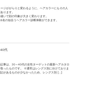
メージががらりと変わるように、ヘアカラーにもその人
があります。
の違いで顔の印象が大きく変わります。
性6名の似合うヘアカラー診断体験ができます。
40代
記事は、30～40代の女性ターゲットの最新ヘアカタロ
取ったものです。 ※通常はレングス別に分けておりま
記があるものが少なかったため、レングス別 […]