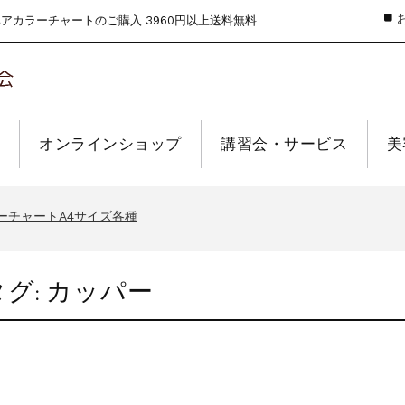
カラーチャートのご購入 3960円以上送料無料
オンラインショップ
講習会・サービス
美
のお値引きを行います
ーウィーク休業のお知らせ
ーチャートA4サイズ各種
インショップの送料の改定を行います
せ【なくなり次第終了】
タグ:
カッパー
のお値引きを行います
ーウィーク休業のお知らせ
ーチャートA4サイズ各種
インショップの送料の改定を行います
せ【なくなり次第終了】