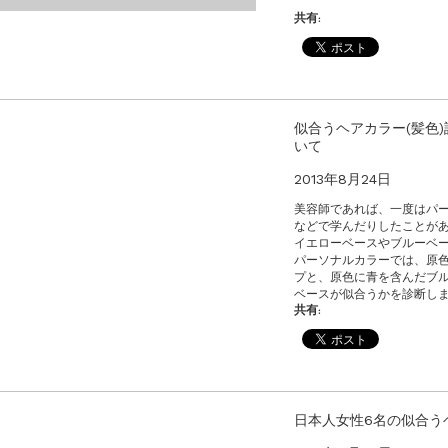
共有:
似合うヘアカラー(髪色)
いて
2013年8月24日
美容師であれば、一度はパ
などで学んだりしたことが
イエローベースやブルーベ
パーソナルカラーでは、原
プと、原色に青を含んだブ
ベースが似合うかを診断し
共有:
日本人女性6名の似合う