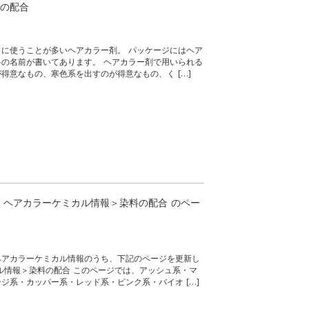
の配合
に使うことが多いヘアカラー剤。 パッケージにはヘア
の名前が書いてあります。 ヘアカラー剤で用いられる
得意なもの、寒色系を出すのが得意なもの、く […]
】ヘアカラーケミカル情報＞染料の配合 のペー
ヘアカラーケミカル情報のうち、下記のページを更新し
ル情報＞染料の配合 このページでは、アッシュ系・マ
ジ系・カッパー系・レッド系・ピンク系・バイオ […]