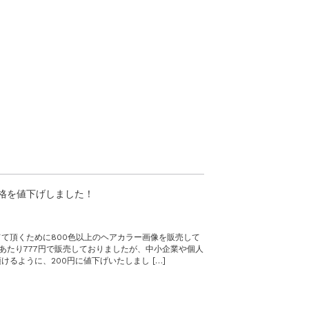
価格を値下げしました！
て頂くために800色以上のヘアカラー画像を販売して
タあたり777円で販売しておりましたが、中小企業や個人
るように、200円に値下げいたしまし […]