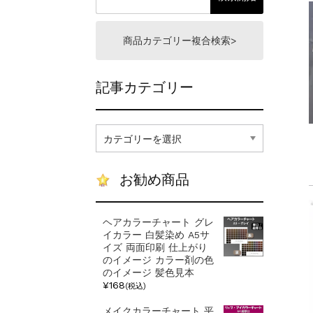
一部ヘアカラーチャート
新着情報
2024.4.9
商品カテゴリー複合検索>
記事カテゴリー
記
事
カ
テ
お勧め商品
ゴ
リ
ー
ヘアカラーチャート グレ
イカラー 白髪染め A5サ
イズ 両面印刷 仕上がり
のイメージ カラー剤の色
のイメージ 髪色見本
¥168
(税込)
メイクカラーチャート 平