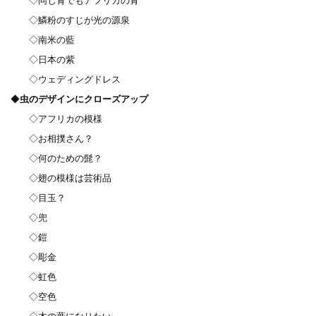
◇同じ青でもアフリカの青
◇鱗粉のすじが光の源泉
◇南米の藍
◇日本の紫
◇ウェディングドレス
◆
虫のデザインにクローズアップ
◇アフリカの模様
◇お相撲さん？
◇何のための髭？
◇翅の模様は芸術品
◇目玉？
◇兜
◇鎧
◇彫金
◇虹色
◇空色