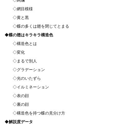
◇絢爛
◇網目模様
◇黄と黒
◇蝶の多くは翅を閉じてとまる
◆
蝶の翅はキラキラ構造色
◇構造色とは
◇変化
◇まるで別人
◇グラデーション
◇光のいたずら
◇イルミネーション
◇表の顔
◇裏の顔
◇構造色を持つ蝶の見分け方
◆
解説度データ