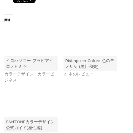
関連
イロハソニー ブラビアイ
Distinguish Colors 色のモ
ロノヒミツ
ノサシ (黒川和夫)
カラーデザイン・カラービ
2. 本のレビュー
ジネス
PANTONEカラーデザイン
公式ガイド[感性編]