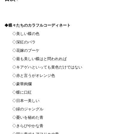
◆
蝶々たちのカラフルコーディネート
◇美しい蝶の色
◇深紅のバラ
◇花嫁のブーケ
◇最も美しい蝶はと問われれば
◇キアゲハといっても黄色だけではない
◇赤と言うがオレンジ色
◇豪華絢爛
◇蝶に口紅
◇日本一美しい
◇緑のジャングル
◇憂いを秘めた青
◇きらびやかな青