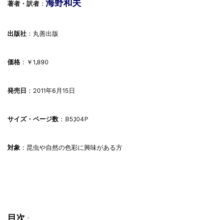
海野和夫
著者・訳者
：
出版社
：丸善出版
価格
：￥1,890
発売日
：2011年6月15日
サイズ・ページ数
：B5,104P
対象
：昆虫や自然の色彩に興味がある方
目次
：