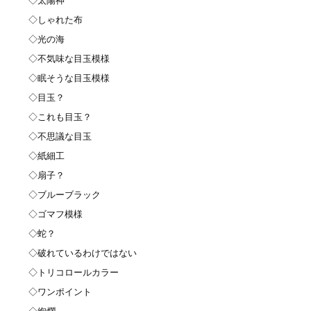
◇太陽神
◇しゃれた布
◇光の海
◇不気味な目玉模様
◇眠そうな目玉模様
◇目玉？
◇これも目玉？
◇不思議な目玉
◇紙細工
◇扇子？
◇ブルーブラック
◇ゴマフ模様
◇蛇？
◇破れているわけではない
◇トリコロールカラー
◇ワンポイント