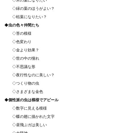
◇木の葉になりたい
◇緑の葉のほうがよい？
◇枯葉になりたい？
◆
虫の色々仲間たち
◇苔の模様
◇色変わり
◇金より効果？
◇世の中の憧れ
◇不思議な形
◇夜行性なのに美しい？
◇つくり物の虫
◇さまざまな金色
◆
個性派の虫は模様でアピール
◇数字に見える模様
◇蝶の翅に描かれた文字
◇昼飛ぶガは美しい