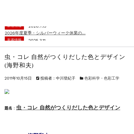
新着情報
2024.4.10
在庫処分セールのお知らせ【なくなり次第終...
新着情報
2026.7.13
2026年度夏季・シルバーウィーク休業の...
新着情報
2025.3.11
【新商品】厚口ヘアカラーチャートA4サイ...
新着情報
2024.4.10
在庫処分セールのお知らせ【なくなり次第終...
虫・コレ 自然がつくりだした色とデザイン
新着情報
2026.7.13
(海野和夫)
2026年度夏季・シルバーウィーク休業の...
新着情報
2025.3.11
2011年10月15日
投稿者：中川登紀子
色彩科学・色彩工学
【新商品】厚口ヘアカラーチャートA4サイ...
新着情報
2024.4.10
在庫処分セールのお知らせ【なくなり次第終...
虫・コレ 自然がつくりだした色とデザイン
題名
：