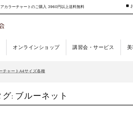
カラーチャートのご購入 3960円以上送料無料
オンラインショップ
講習会・サービス
美
のお値引きを行います
ーウィーク休業のお知らせ
ーチャートA4サイズ各種
インショップの送料の改定を行います
せ【なくなり次第終了】
タグ:
ブルーネット
のお値引きを行います
ーウィーク休業のお知らせ
ーチャートA4サイズ各種
インショップの送料の改定を行います
せ【なくなり次第終了】