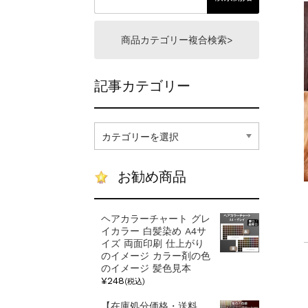
一部ヘアカラーチャート
新着情報
2024.4.9
商品カテゴリー複合検索>
記事カテゴリー
記
事
カ
テ
お勧め商品
ゴ
リ
ー
ヘアカラーチャート グレ
イカラー 白髪染め A4サ
イズ 両面印刷 仕上がり
のイメージ カラー剤の色
のイメージ 髪色見本
¥248
(税込)
【在庫処分価格・送料