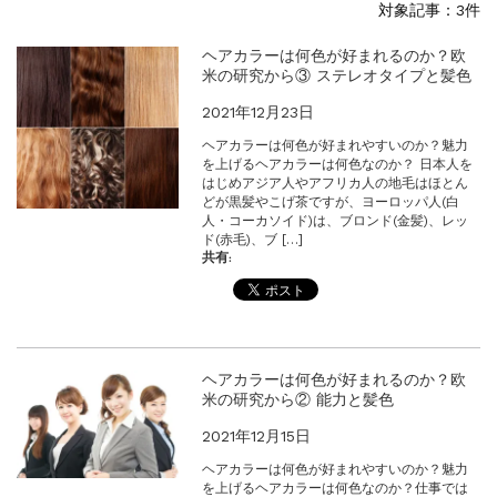
対象記事：3件
一部ヘアカラーチャートのお値引きを行いま...
新着情報
2026.7.1
ヘアカラーは何色が好まれるのか？欧
米の研究から③ ステレオタイプと髪色
2026年度夏季・シルバーウィーク休業の...
新着情報
2025.3.11
2021年12月23日
【新商品】厚口ヘアカラーチャートA4サイ...
ヘアカラーは何色が好まれやすいのか？魅力
新着情報
2024.7.2
を上げるヘアカラーは何色なのか？ 日本人を
9月24日頃よりオンラインショップの送料...
はじめアジア人やアフリカ人の地毛はほとん
どが黒髪やこげ茶ですが、ヨーロッパ人(白
新着情報
2024.4.10
人・コーカソイド)は、ブロンド(金髪)、レッ
在庫処分セールのお知らせ【なくなり次第終...
ド(赤毛)、ブ […]
共有:
新着情報
2024.4.9
一部ヘアカラーチャートのお値引きを行いま...
ヘアカラーは何色が好まれるのか？欧
米の研究から② 能力と髪色
2021年12月15日
ヘアカラーは何色が好まれやすいのか？魅力
を上げるヘアカラーは何色なのか？仕事では