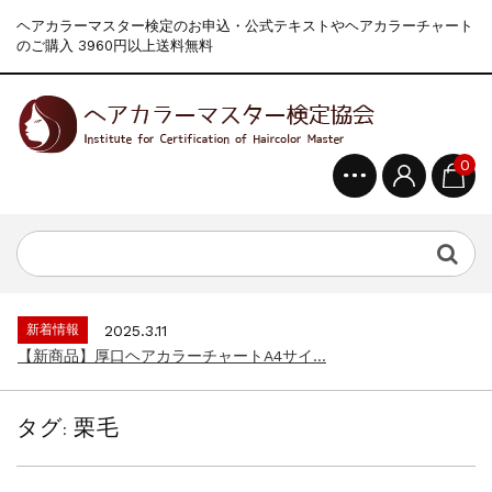
ヘアカラーマスター検定のお申込・公式テキストやヘアカラーチャート
のご購入 3960円以上送料無料
0
新着情報
2024.4.9
一部ヘアカラーチャートのお値引きを行いま...
新着情報
2026.7.1
2026年度夏季・シルバーウィーク休業の...
新着情報
2025.3.11
【新商品】厚口ヘアカラーチャートA4サイ...
新着情報
2024.7.2
9月24日頃よりオンラインショップの送料...
タグ:
栗毛
新着情報
2024.4.10
在庫処分セールのお知らせ【なくなり次第終...
新着情報
2024.4.9