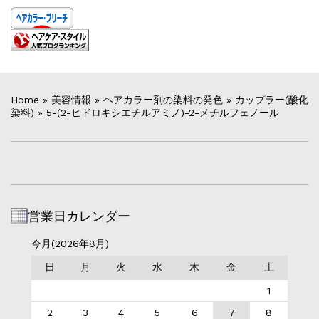
Home
»
美容情報
»
ヘアカラー剤の染料の発色
»
カップラー(酸化
染料)
»
5-(2-ヒドロキシエチルアミノ)-2-メチルフェノール
営業日カレンダー
今月(2026年8月)
日
月
火
水
木
金
土
1
2
3
4
5
6
7
8