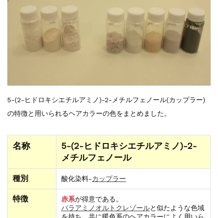
【新商品】厚口ヘアカラーチャートA4サイ...
新着情報
2024.7.2
9月24日頃よりオンラインショップの送料...
新着情報
2024.4.10
在庫処分セールのお知らせ【なくなり次第終...
新着情報
2024.4.9
一部ヘアカラーチャートのお値引きを行いま...
5-(2-ヒドロキシエチルアミノ)-2-メチルフェノール(カップラー)
の特徴と用いられるヘアカラーの色をまとめました。
名称
5-(2-ヒドロキシエチルアミノ)-2-
メチルフェノール
種別
酸化染料-
カップラー
特徴
赤系
が得意である。
パラアミノオルトクレゾール
と似たような色域
を持ち、共に暖色系のヘアカラーによく用いら