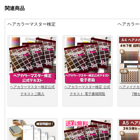
関連商品
ヘアカラーマスター検定
ヘアカラー
ヘアカラーマスター検定公式
ヘアカラーマスター検定 公式
ヘアメイクカ
テキストご購入
テキスト 電子書籍閲覧
7種セ