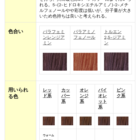
れる。5-(2-ヒドロキシエチルアミノ)-2-メチ
ルフェノールやや彩度は低いが、分子量が大き
いため色持ちは良いと考えられる。
色合い
パラフェミ
パラアミノ
トルエン
ンレンジア
フェノール
2,5-ジアミ
ミン
ン
用いられ
レッ
カッ
オレ
バイ
ピン
ド系
パー
ンジ
オレ
ク系
る色
系
系
ット
系
ウォーム