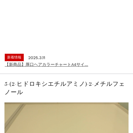
新着情報
2024.4.9
一部ヘアカラーチャートのお値引きを行いま...
新着情報
2026.7.1
2026年度夏季・シルバーウィーク休業の...
新着情報
2025.3.11
【新商品】厚口ヘアカラーチャートA4サイ...
新着情報
2024.7.2
9月24日頃よりオンラインショップの送料...
5-(2-ヒドロキシエチルアミノ)-2-メチルフェ
新着情報
2024.4.10
ノール
在庫処分セールのお知らせ【なくなり次第終...
新着情報
2024.4.9
一部ヘアカラーチャートのお値引きを行いま...
新着情報
2026.7.1
2026年度夏季・シルバーウィーク休業の...
新着情報
2025.3.11