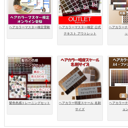
ヘアカラーマスター検定受験
ヘアカラーマスター検定 公式
ヘアカラーチ
テキスト アウトレット
ッ
髪色色感トレーニングセット
ヘアカラー明度スケール 名刺
ヘアカラーチ
サイズ
ョ