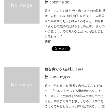
2012年1月20日
題名：いのちを纏う 色・織・きものの思想 著
者：志村ふくみ, 鶴見和子 レビュー： 人間国
宝の染織家である志村ふくみさんと、鶴見和
子さんとの対談の記録をまとめた本。 きもの
や染色についての考えやこだわりがひしひし
と伝わっ […]
共有:
色を奏でる (志村ふくみ)
2011年12月22日
題名：色を奏でる 著者：志村ふくみ レビュ
ー： 「一本まちがっても機は織れない。たっ
た一本くらいと無精を決め込んで織りつづけ
ると、最後まで傷つき放しとなる。人生にあ
てはめてみるとちょっと怖い話である。」 重