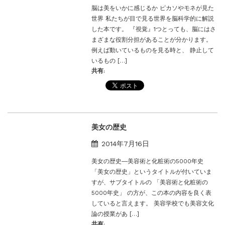
脳は美をいかに感じるか ピカソやモネが見た
世界 私たちが目で見る世界を脳科学的に解説
した本です。 『視覚』1つとっても、脳にはさ
まざまな役割分担があることが分かります。
例えば動いているものを見る時と、 静止して
いるもの […]
共有:
美女の歴史
2014年7月16日
美女の歴史―美容術と化粧術の5000年史
「美女の歴史」というタイトルが付いていま
すが、サブタイトルの 「美容術と化粧術の
5000年史」 の方が、この本の内容を良く表
していると言えます。 美容学校でも美容文化
論の授業があ […]
共有: