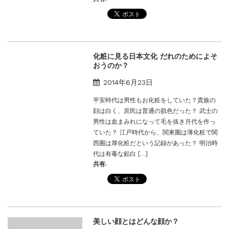
化粧に見る日本文化 だれのためによそ
おうのか？
2014年6月23日
平安時代は男性もお化粧をしていた？貴族の
顔は白く、庶民は普通の肌色だった？ 武士の
男性は血まみれになって毛を抜き月代を作っ
ていた？ 江戸時代から、関東圏は薄化粧で関
西圏は厚化粧だという記録があった？ 明治時
代は有毒な鉛白 […]
共有:
美しい顔とはどんな顔か？