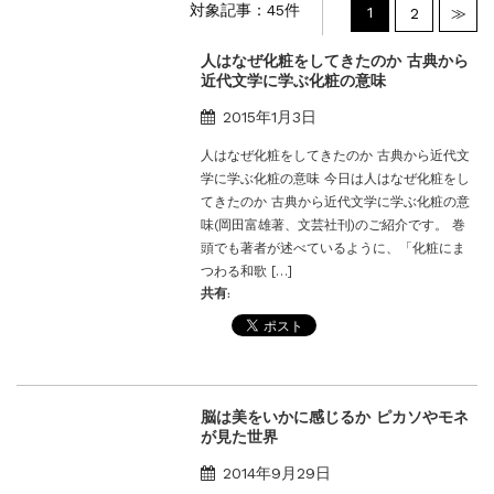
対象記事：45件
1
2
≫
2026年度夏季・シルバーウィーク休業の...
新着情報
2025.3.11
人はなぜ化粧をしてきたのか 古典から
【新商品】厚口ヘアカラーチャートA4サイ...
近代文学に学ぶ化粧の意味
新着情報
2024.7.2
2015年1月3日
9月24日頃よりオンラインショップの送料...
新着情報
2024.4.10
人はなぜ化粧をしてきたのか 古典から近代文
学に学ぶ化粧の意味 今日は人はなぜ化粧をし
在庫処分セールのお知らせ【なくなり次第終...
てきたのか 古典から近代文学に学ぶ化粧の意
新着情報
2024.4.9
味(岡田富雄著、文芸社刊)のご紹介です。 巻
一部ヘアカラーチャートのお値引きを行いま...
頭でも著者が述べているように、「化粧にま
つわる和歌 […]
共有:
脳は美をいかに感じるか ピカソやモネ
が見た世界
2014年9月29日