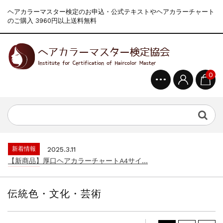
ヘアカラーマスター検定のお申込・公式テキストやヘアカラーチャート
のご購入 3960円以上送料無料
0
新着情報
2024.4.9
一部ヘアカラーチャートのお値引きを行いま...
新着情報
2026.7.1
2026年度夏季・シルバーウィーク休業の...
新着情報
2025.3.11
【新商品】厚口ヘアカラーチャートA4サイ...
新着情報
2024.7.2
9月24日頃よりオンラインショップの送料...
新着情報
2024.4.10
在庫処分セールのお知らせ【なくなり次第終...
伝統色・文化・芸術
新着情報
2024.4.9
一部ヘアカラーチャートのお値引きを行いま...
新着情報
2026.7.1