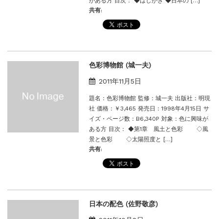
がある方 目次： ◆はしがき ◆日本の […]
共有:
色彩博物館 (城一夫)
2011年11月5日
題名：色彩博物館 監修：城一夫 出版社：明現
社 価格：￥3,465 発売日：1998年4月15日 サ
イズ・ページ数：B6,340P 対象：色に興味が
ある方 目次： ◆第1章 風土と色彩 ◇風
景と色彩 ◇太陽照度と […]
共有:
日本の配色 (佐野敬彦)