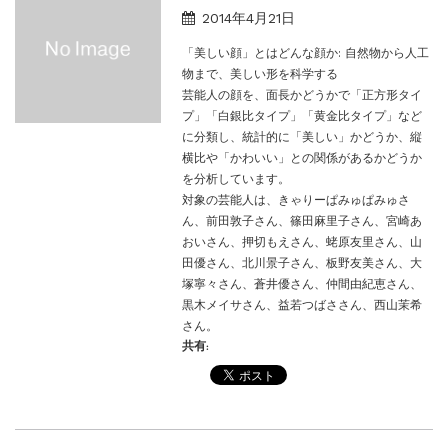
2014年4月21日
「美しい顔」とはどんな顔か: 自然物から人工
物まで、美しい形を科学する
芸能人の顔を、面長かどうかで「正方形タイ
プ」「白銀比タイプ」「黄金比タイプ」など
に分類し、統計的に「美しい」かどうか、縦
横比や「かわいい」との関係があるかどうか
を分析しています。
対象の芸能人は、きゃりーぱみゅぱみゅさ
ん、前田敦子さん、篠田麻里子さん、宮崎あ
おいさん、押切もえさん、蛯原友里さん、山
田優さん、北川景子さん、板野友美さん、大
塚寧々さん、蒼井優さん、仲間由紀恵さん、
黒木メイサさん、益若つばささん、西山茉希
さん。
共有: