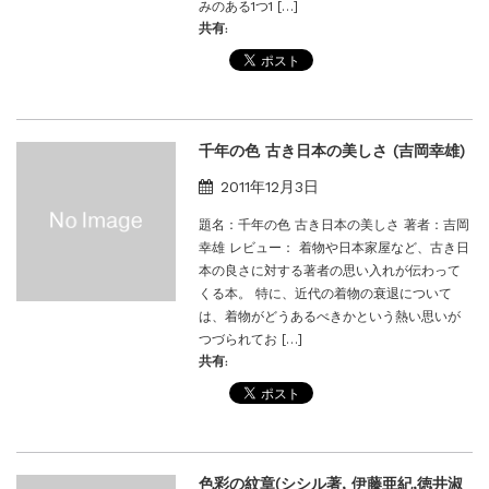
みのある1つ1 […]
共有:
千年の色 古き日本の美しさ (吉岡幸雄)
2011年12月3日
題名：千年の色 古き日本の美しさ 著者：吉岡
幸雄 レビュー： 着物や日本家屋など、古き日
本の良さに対する著者の思い入れが伝わって
くる本。 特に、近代の着物の衰退について
は、着物がどうあるべきかという熱い思いが
つづられてお […]
共有:
色彩の紋章(シシル著, 伊藤亜紀,徳井淑