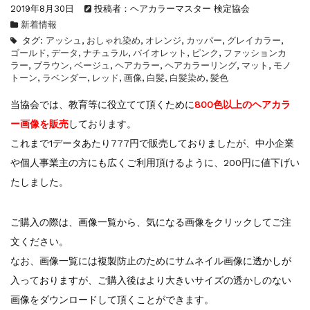
2019年8月30日
投稿者：ヘアカラーマスター 検定協会
【新商品】厚口ヘアカラーチャートA4サイ...
新着情報
新着情報
2024.7.2
タグ:
アッシュ
,
おしゃれ染め
,
オレンジ
,
カッパー
,
グレイカラー
,
9月24日頃よりオンラインショップの送料...
ゴールド
,
データ
,
ナチュラル
,
バイオレット
,
ピンク
,
ファッションカ
新着情報
2024.4.10
ラー
,
ブラウン
,
ベージュ
,
ヘアカラー
,
ヘアカラーリング
,
マット
,
モノ
トーン
,
ラベンダー
,
レッド
,
画像
,
白髪
,
白髪染め
,
髪色
在庫処分セールのお知らせ【なくなり次第終...
新着情報
2024.4.9
当協会では、教育等に役立てて頂くために
800色以上のヘアカラ
一部ヘアカラーチャートのお値引きを行いま...
ー画像を販売
しております。
これまで1データあたり777円で販売しておりましたが、中小企業
や個人事業主の方にも広くご利用頂けるように、200円に値下げい
たしました。
ご購入の際は、画像一覧から、気になる画像をクリックしてご注
文ください。
なお、画像一覧には複製防止のためにサムネイル画像に透かしが
入っておりますが、ご購入後はより大きいサイズの透かしのない
画像をダウンロードして頂くことができます。