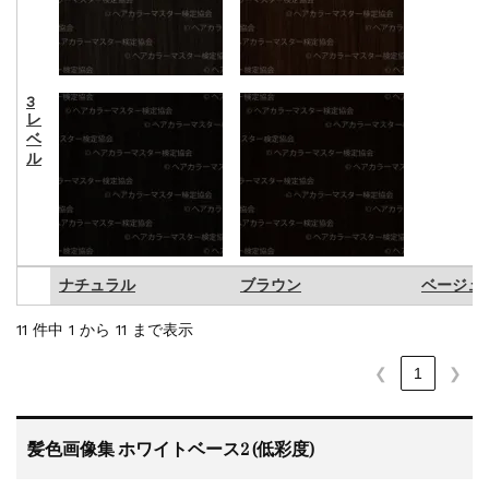
3
レ
ベ
ル
ナチュラル
ブラウン
ベージュ
ナチュラル
ブラウン
ベージュ
11 件中 1 から 11 まで表示
❮
1
❯
髪色画像集 ホワイトベース2 (低彩度)