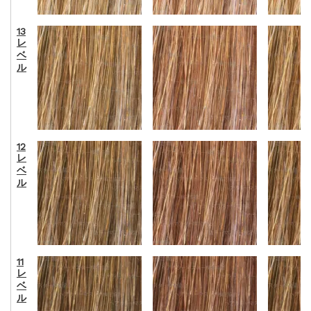
13
レ
ベ
ル
12
レ
ベ
ル
11
レ
ベ
ル