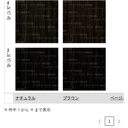
4
レ
ベ
ル
3
レ
ベ
ル
ナチュラル
ブラウン
ベージュ
ナチュラル
ブラウン
ベージュ
11 件中 1 から 11 まで表示
❮
1
❯