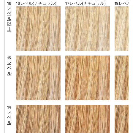
ナチュラル
ブラウン
ベージュ
16
16レベル(ナチュラル)
17レベル(ナチュラル)
18レベル
レ
ベ
ル
以
上
15
レ
ベ
ル
14
レ
ベ
ル