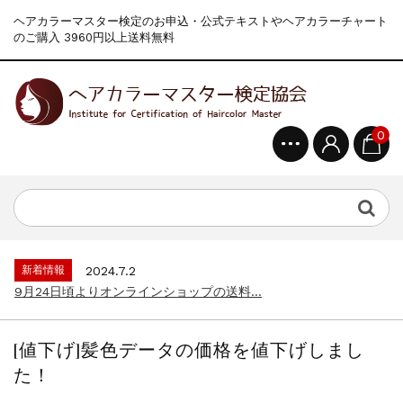
ヘアカラーマスター検定のお申込・公式テキストやヘアカラーチャート
のご購入 3960円以上送料無料
新着情報
2024.4.9
一部ヘアカラーチャートのお値引きを行いま...
0
新着情報
2026.7.1
2026年度夏季・シルバーウィーク休業の...
新着情報
2025.3.11
【新商品】厚口ヘアカラーチャートA4サイ...
新着情報
2024.7.2
9月24日頃よりオンラインショップの送料...
新着情報
2024.4.10
在庫処分セールのお知らせ【なくなり次第終...
新着情報
2024.4.9
一部ヘアカラーチャートのお値引きを行いま...
[値下げ]髪色データの価格を値下げしまし
新着情報
2026.7.1
た！
2026年度夏季・シルバーウィーク休業の...
新着情報
2025.3.11