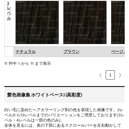
3
レ
ベ
ル
ナチュラル
ブラウン
ベージュ
ナチュラル
ブラウン
ベージュ
11 件中 1 から 11 まで表示
❮
1
❯
髪色画像集 ホワイトベース1 (高彩度)
白い毛に染めたヘアカラーリング剤の色を表現した画像です。3レ
ベルから13レベルまでのバリエーションをご用意しております(3レ
ベル・4レベルは一部の色のみ)。
全体を見るには、表の下部にあるスクロールバーを左右動かして