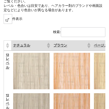
ご覧ください。
レベル・色合いは目安であり、ヘアカラー剤のブランドや画面設
定などにより色合いが異なる場合があります。
件表示
検索:
ナチュラル
ブラウン
ベージュ
ナチュラル
ブラウン
ベージュ
13
レ
ベ
ル
12
レ
ベ
ル