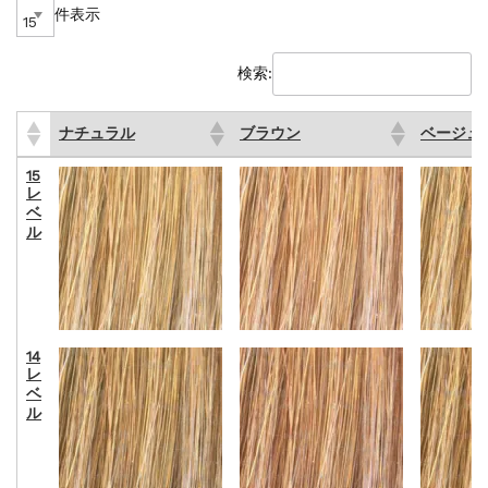
件表示
検索:
ナチュラル
ブラウン
ベージュ
ナチュラル
ブラウン
ベージュ
15
レ
ベ
ル
14
レ
ベ
ル