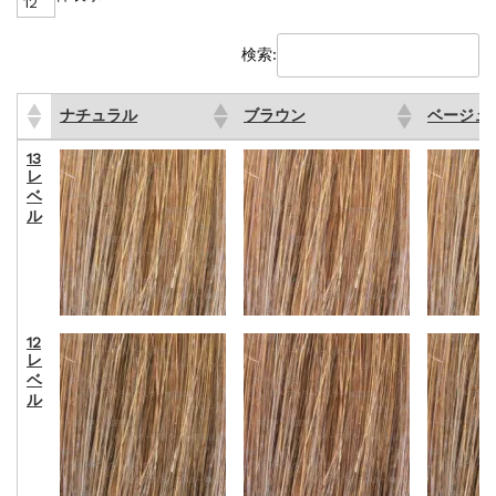
検索:
ナチュラル
ブラウン
ベージュ
ナチュラル
ブラウン
ベージュ
13
レ
ベ
ル
12
レ
ベ
ル