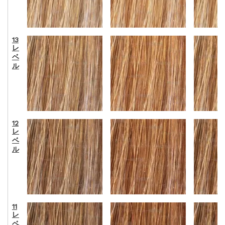
13
レ
ベ
ル
12
レ
ベ
ル
11
レ
ベ